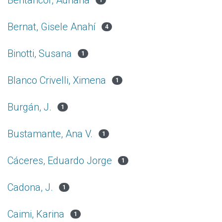
Bentancor, Adriana
1
Bernat, Gisele Anahí
4
Binotti, Susana
1
Blanco Crivelli, Ximena
1
Burgán, J.
1
Bustamante, Ana V.
1
Cáceres, Eduardo Jorge
1
Cadona, J.
1
Caimi, Karina
1