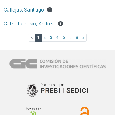
Callejas, Santiago
1
Calzetta Resio, Andrea
1
(current)
«
1
2
3
4
5
...
8
»