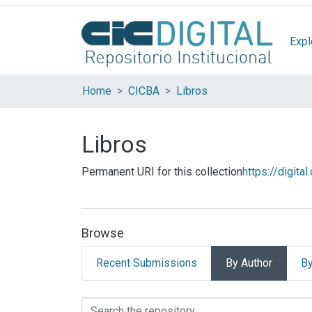
Expl
Home
CICBA
Libros
Libros
Permanent URI for this collection
https://digita
Browse
Recent Submissions
By Author
By
Browsing Libros by Au