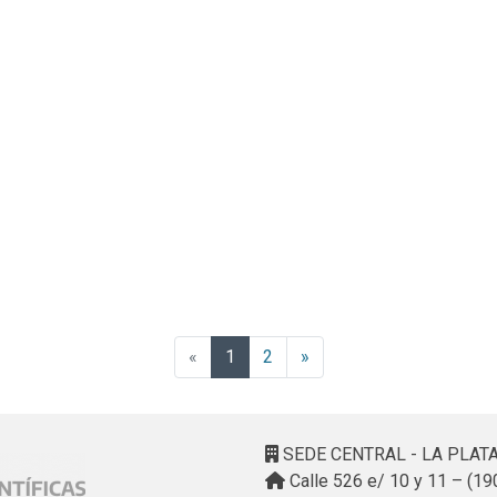
(current)
«
1
2
»
SEDE CENTRAL - LA PLAT
Calle 526 e/ 10 y 11 – (19