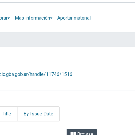
orar
Mas información
Aportar material
l.cic.gba.gob.ar/handle/11746/1516
 Title
By Issue Date
thor
Browse