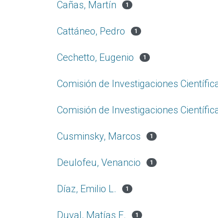
Cañas, Martín
1
Cattáneo, Pedro
1
Cechetto, Eugenio
1
Comisión de Investigaciones Científic
Comisión de Investigaciones Científic
Cusminsky, Marcos
1
Deulofeu, Venancio
1
Díaz, Emilio L.
1
Duval, Matías E.
1