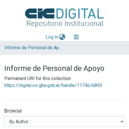
(current)
Log In
Informe de Personal de Apoyo
Explorar
Mas información
Informe de Personal de Apoyo
Aportar material
Permanent URI for this collection
https://digital.cic.gba.gob.ar/handle/11746/6893
Browse