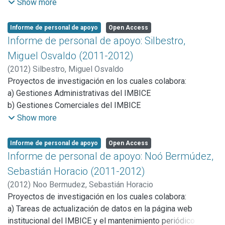
singlete. INIFTA
Show more
Investigador Responsable Graciela Bailliet.
b) Análisis de biomateriales utilizados en medicina
d) PIP 00370 2012-2014: Estudio molecular de genes
reparadora. STAN CONICET
Informe de personal de apoyo
Open Access
candidatos para el fenotipo color de capa en llamas
c) Acuerdo de cooperación cientifica- tecnologica. LEMIT
Informe de personal de apoyo: Silbestro,
argentinas”. Investigador responsable Lidia Vidal Rioja.
Miguel Osvaldo (2011-2012)
(
2012
)
Silbestro, Miguel Osvaldo
Proyectos de investigación en los cuales colabora:
a) Gestiones Administrativas del IMBICE
b) Gestiones Comerciales del IMBICE
c) Servicios a Terceros: Identificación Genética
Show more
Informe de personal de apoyo
Open Access
Informe de personal de apoyo: Noó Bermúdez,
Sebastián Horacio (2011-2012)
(
2012
)
Noo Bermudez, Sebastián Horacio
Proyectos de investigación en los cuales colabora:
a) Tareas de actualización de datos en la página web
institucional del IMBICE y el mantenimiento periódico