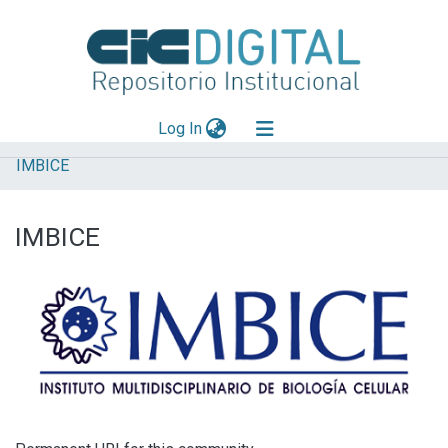
(current)
Log In
IMBICE
Explorar
Mas información
IMBICE
Aportar material