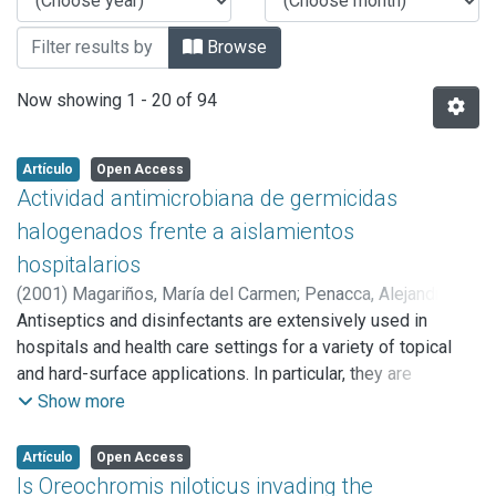
Browse
Now showing
1 - 20 of 94
Artículo
Open Access
Actividad antimicrobiana de germicidas
halogenados frente a aislamientos
hospitalarios
(
2001
)
Magariños, María del Carmen
;
Penacca, Alejandra C.
;
Castelo, Sandra M.
Antiseptics and disinfectants are extensively used in
;
Martínez, Anabela M.
;
Demartini,
Eduardo A.
hospitals and health care settings for a variety of topical
;
Landriel, Lorena
;
Reynaldo, Mirta Beatriz
and hard-surface applications. In particular, they are
essential part of infection control practices and in the
Show more
prevention of nosocomial infections. Despite this, few is
known about the mode of action of these biocides with
Artículo
Open Access
respect to antibiotics. In general, the antimicrobial activity
Is Oreochromis niloticus invading the