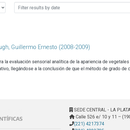
ough, Guillermo Ernesto (2008-2009)
ra la evaluación sensorial analítica de la apariencia de vegetal
tivo, llegándose a la conclusión de que el método de grado de 
abía sido sometido a tratamiento térmico y con radiación UV para la
on el panel entrenado, con los consumidores, y los datos fisicoq
n de la vida útil sensorial, sí lo fue el tratamiento térmico, au
SEDE CENTRAL - LA PLAT
Calle 526 e/ 10 y 11 – (19
(221) 4217374