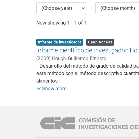
Now showing
1 - 1 of 1
Informe de investigador
Open Access
Informe científico de investigador: H
(
2009
)
Hough, Guillermo Ernesto
- Desarrollo del método de grado de calidad pa
este método con el método descriptivo cuantita
alimentos.
- Vida útil sensorial de brócoli: el brócoli ya h
Show more
etapa se analizaron los resultados obtenidos c
tratamiento UV no fue apropiado para la extensió
almacenamiento.