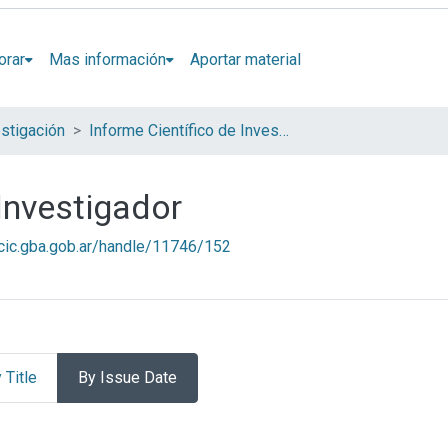
orar
Mas información
Aportar material
stigación
Informe Científico de Investigador
 Investigador
l.cic.gba.gob.ar/handle/11746/152
 Title
By Issue Date
tífico de Investigador by Iss