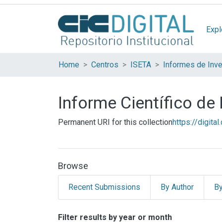
Expl
Home
Centros
ISETA
Informes de Inve
Informe Científico de
Permanent URI for this collection
https://digita
Browse
Recent Submissions
By Author
By
Browsing Informe Cien
Filter results by year or month