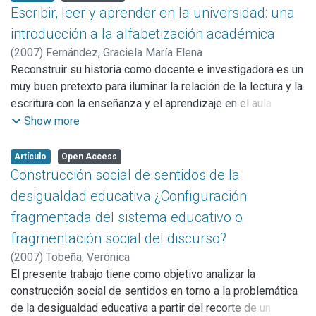
Merchán, 2000), valorar su presencia en los centros
Escribir, leer y aprender en la universidad: una
a mirar lo imposible, luego de haber conocido lo posible.
educativos (Defensor del pueblo, 1999, 2006; Ortega y
introducción a la alfabetización académica
Angulo, 1998; Smith et al., 1999) y, sobre todo, prevenirlo y
(
2007
)
Fernández, Graciela María Elena
ofrecer respuestas adecuadas cuando se presenten
Reconstruir su historia como docente e investigadora es un
episodios de naturaleza violenta entre escolares (Ortega,
muy buen pretexto para iluminar la relación de la lectura y la
2000; Ortega y del Rey, 2003; Smith, Pepler y Rigby, 2004).
escritura con la enseñanza y el aprendizaje en el aula
universitaria. Esto es lo que hace Paula Carlino al describir,
Show more
analizar y fundamentar teóricamente las actividades de
enseñanza que implementó. Ella misma aclara que el hecho
Artículo
Open Access
de desarrollar en el aula universitaria una serie de
Construcción social de sentidos de la
propuestas pedagógicas tiene que ver con el propósito de
desigualdad educativa ¿Configuración
ayudar a los alumnos a aprender mejor, a comprometerse
fragmentada del sistema educativo o
con el estudio, a interesarse por los temas de las ciencias
fragmentación social del discurso?
sociales que intentaba comunicarles y a confiar en sus
capacidades para progresar” (p.10).
(
2007
)
Tobeña, Verónica
El presente trabajo tiene como objetivo analizar la
construcción social de sentidos en torno a la problemática
de la desigualdad educativa a partir del recorte de un