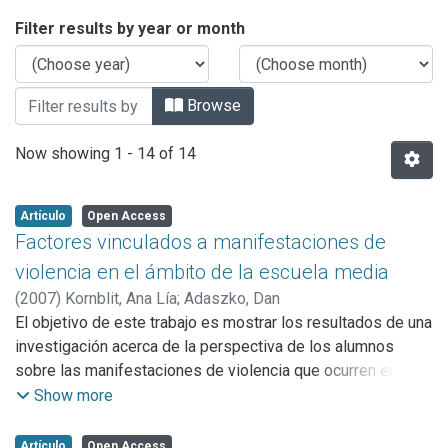
Browsing Número 17 (2007) by Issue
Filter results by year or month
Browse
Now showing
1 - 14 of 14
Artículo
Open Access
Factores vinculados a manifestaciones de
violencia en el ámbito de la escuela media
(
2007
)
Kornblit, Ana Lía
;
Adaszko, Dan
El objetivo de este trabajo es mostrar los resultados de una
investigación acerca de la perspectiva de los alumnos
sobre las manifestaciones de violencia que ocurren en los
establecimientos escolares secundarios públicos a los que
Show more
concurren y analizar algunos factores de la vida cotidiana y
de las características de los alumnos que están
Artículo
Open Access