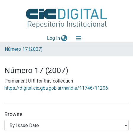
(current)
Log In
Número 17 (2007)
Explorar
Mas información
Número 17 (2007)
Aportar material
Permanent URI for this collection
https://digital.cic.gba.gob.ar/handle/11746/11206
Browse