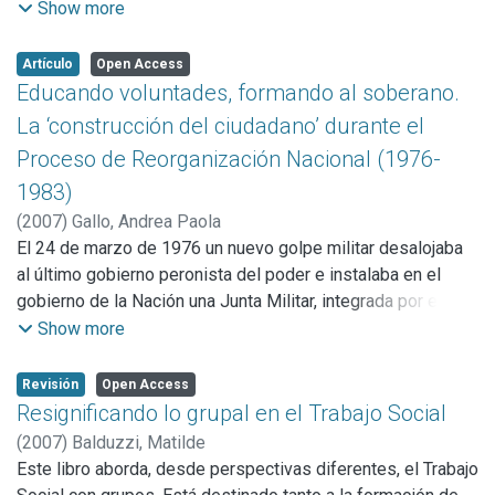
como una violación de los derechos humanos
Show more
instituciones educativas.
fundamentales de los niños, especialmente sus derechos a
la seguridad física, integridad psicológica y bienestar. Ha
Artículo
Open Access
habido también una preocupación creciente por comprender
Educando voluntades, formando al soberano.
la naturaleza del hostigamiento y encontrar maneras
La ‘construcción del ciudadano’ durante el
constructivas de reducirlo y, en la medida de lo posible,
Proceso de Reorganización Nacional (1976-
prevenirlo.
1983)
(
2007
)
Gallo, Andrea Paola
El 24 de marzo de 1976 un nuevo golpe militar desalojaba
al último gobierno peronista del poder e instalaba en el
gobierno de la Nación una Junta Militar, integrada por el
Teniente General Jorge Rafael Videla, el Almirante Emilio
Show more
Eduardo Massera y el Brigadier General Orlando Ramón
Agosti. Ese mismo día la Junta emitió una serie de
Revisión
Open Access
comunicados. Entre ellos, las ‘Bases para la intervención de
Resignificando lo grupal en el Trabajo Social
las Fuerzas Armadas en el Proceso Nacional’, allí, los
(
2007
)
Balduzzi, Matilde
protagonistas del golpe expresaban que “esta intervención
Este libro aborda, desde perspectivas diferentes, el Trabajo
militar se hace para corregir excesos, reordenar y