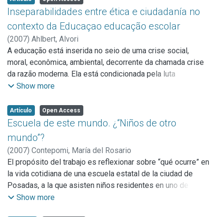
relacionados con ellas.
Inseparabilidades entre ética e ciudadanía no
contexto da Educaçao educação escolar
(
2007
)
Ahlbert, Alvori
A educação está inserida no seio de uma crise social,
moral, econômica, ambiental, decorrente da chamada crise
da razão moderna. Ela está condicionada pela luta
ideológica entre o dinheiro e o poder, que a faz de serviçal
Show more
para a reprodução da dominação. Para as sociedades
desenvolvidas que controlam o capital a educação deve ser
Artículo
Open Access
um instrumento para habilitar os trabalhadores para a
Escuela de este mundo. ¿“Niños de otro
produção capitalista. Conforme Frigotto (1995a, p. 26),
mundo”?
“trata-se de subordinar a função social da educação de
(
2007
)
Contepomi, María del Rosario
forma controlada para responder às demandas do capital.”
El propósito del trabajo es reflexionar sobre “qué ocurre” en
la vida cotidiana de una escuela estatal de la ciudad de
Posadas, a la que asisten niños residentes en uno de los
barrios socioeconómicamente más pobres y
Show more
marginalizados. Estas reflexiones son parte de los