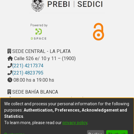
SEDE CENTRAL - LA PLATA
Calle 526 e/ 10 y 11 – (1900)
(221) 4217374
(221) 4823795
08.00 hs a 19.00 hs
SEDE BAHÍA BLANCA
Calle Ciudad de Cali 320 – (8000). Universidad
We collect and process your personal information for the following
Provincial del Sudoeste (UPSO)
purposes:
Authentication, Preferences, Acknowledgement and
(291) 459 2550
, interno 147
Statistics
.
10.00 h a 14.00 h
To learn more, please read our
privacy policy
.
delegacion.bahia@cic.gba.gob.ar