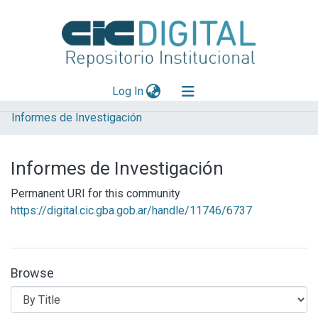
(current)
Log In
Informes de Investigación
Explorar
Mas información
Informes de Investigación
Aportar material
Permanent URI for this community
https://digital.cic.gba.gob.ar/handle/11746/6737
Browse