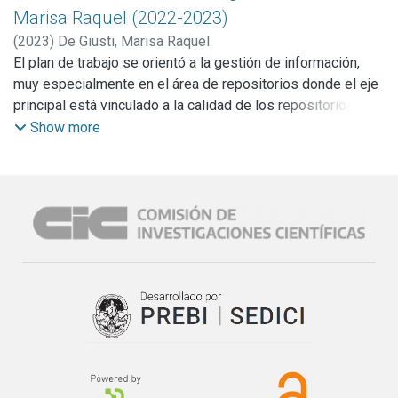
adultas. Se realizó el diseño experimental y la evaluación
Marisa Raquel (2022-2023)
estadística de la efectividad de 249 cepas de bacterias
(
2023
)
De Giusti, Marisa Raquel
esporuladas aeróbicas aisladas de miel como agentes
El plan de trabajo se orientó a la gestión de información,
biocontroladores del hongo heterotálico Ascophaera Apis.
muy especialmente en el área de repositorios donde el eje
Se seleccionaron como mejores antagonistas 10 cepas
principal está vinculado a la calidad de los repositorios
bacterianas. Para probar la eficiencia de las cepas
institucionales, comenzando por la búsqueda de los
Show more
seleccionadas se empleó la técnica de cultivo dual con 5
distintos aspectos que hacen a esa calidad con vistas a
repeticiones de cada combinación antagonista-bacteriano/
una auditoría tanto interna como de terceros y con fuerte
cepa de A. Apis, 5 para cada control y 4 medios de cultivo
énfasis en dar acceso y asegurar la perdurabilidad y
diferentes empleando 10 cepas del hongo de distintos
legibilidad de los recursos a largo plazo. Se culminó la
orígenes geográficos. El análisis de la varianza y posterior
actualización del software Dspace lo que ayudó a generar
comparación de medias permitió seleccionar los mejores
mejoras en la implementación del repositorio tanto para el
antagonistas. Se realizó el diseño del experimento y el
uso de los usuarios y la administración como internas para
análisis estadístico de mieles cosechadas en la provincia
mejorar el procesamiento y se mejoró la calidad de los
de Buenos Aires durante los años 1999, 2000 y 2001 con
contenidos, mejorando las estadísticas y optimizando una
vistas a determinar la incidencia de AFB en la provincia, la
herramienta para la pre-ingesta de recursos de manera
influencia de la proximidad de los colmenares y el aumento
masiva lo cual mejora de manera muy satisfactoria el
de niveles de la enfermedad durante estos años tomando
poblamiento de un repositorio. Se ha agregado a esta
en cuenta la incidencia en 1995 y con vistas a estimar y