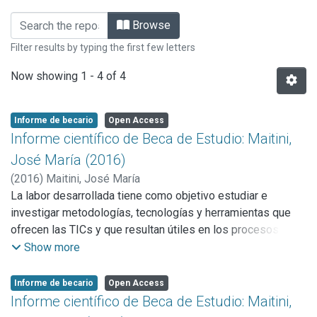
Browsing Informes de Investigación by
Browse
Filter results by typing the first few letters
Now showing
1 - 4 of 4
Informe de becario
Open Access
Informe científico de Beca de Estudio: Maitini,
José María (2016)
(
2016
)
Maitini, José María
La labor desarrollada tiene como objetivo estudiar e
investigar metodologías, tecnologías y herramientas que
ofrecen las TICs y que resultan útiles en los procesos de
aprendizaje, de manera tal de favorecerlos, particularmente
Show more
para la creación de materiales de formación de usuarios,
investigadores, docentes, entre otros, vinculados en una
Informe de becario
Open Access
interacción con los repositorios institucionales de acceso
Informe científico de Beca de Estudio: Maitini,
abierto y los portales web.