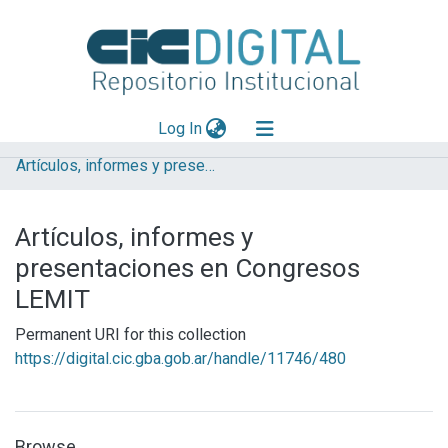
(current)
Log In
Artículos, informes y presentaciones en Congresos LEMIT
Explorar
Mas información
Artículos, informes y
Aportar material
presentaciones en Congresos
LEMIT
Permanent URI for this collection
https://digital.cic.gba.gob.ar/handle/11746/480
Browse