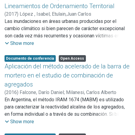
escrito que se encuentra estructurado en base a cinco
Lineamientos de Ordenamiento Territorial
variables:
(
2017
)
López , Isabel
;
Etulain,Juan Carlos
I - Medio natural y cursos de agua
Las inundaciones en áreas urbanas producidas por el
II - Trazado y parcelamiento del suelo
cambio climático si bien parecen de carácter excepcional
III - Accesibilidad e infraestructuras para la movilidad
son cada vez más recurrentes y ocasionan víctimas entre la
IV - Ocupación del suelo
población (especialmente en los grupos más vulnerables),
Show more
V - Usos del suelo
pero también afectan el funcionamiento de la ciudad, y
generan pérdidas económicas por destrucción o deterioro
Documento de conferencia
Open Access
de bienes muebles e inmuebles. En la región del Gran La
Aplicación del método acelerado de la barra de
Plata, las inundaciones producidas el 2 de abril de 2013,
mortero en el estudio de combinación de
con el conocido saldo en materia de pérdidas materiales y
agregados
humanas, puso en evidencia la necesidad, en primer
(
2016
)
Falcone, Darío Daniel
;
Milanesi, Carlos Alberto
término, de comprender que lo sucedido registra
En Argentina, el método IRAM 1674 (MABM) es utilizado
antecedentes (aunque de menor significación) y que puede
para caracterizar la reactividad alcalina de los agregados,
repetirse. Ello impone reflexionar sobre las causalidades y
en forma individual o a través de su combinación. Si bien
las propuestas de solución. De las primeras, puede decirse
esto último está desaconsejado a nivel internacional, las
Show more
que en las últimas décadas se ha tendido a asignar a los
normas de agregados vigentes (IRAM 1512, IRAM 1531) y
“cambios climáticos globales” un peso singular en la