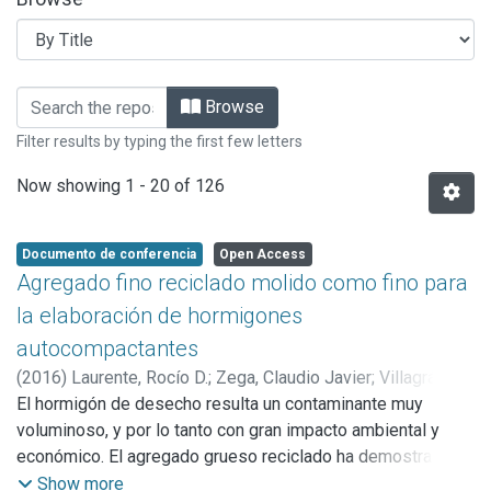
Browsing Artículos, informes y prese
Browse
Filter results by typing the first few letters
Now showing
1 - 20 of 126
Documento de conferencia
Open Access
Agregado fino reciclado molido como fino para
la elaboración de hormigones
autocompactantes
(
2016
)
Laurente, Rocío D.
;
Zega, Claudio Javier
;
Villagrán
Zaccardi, Yuri Andrés
El hormigón de desecho resulta un contaminante muy
voluminoso, y por lo tanto con gran impacto ambiental y
económico. El agregado grueso reciclado ha demostrado
gran factibilidad para su uso en la elaboración de hormigón
Show more