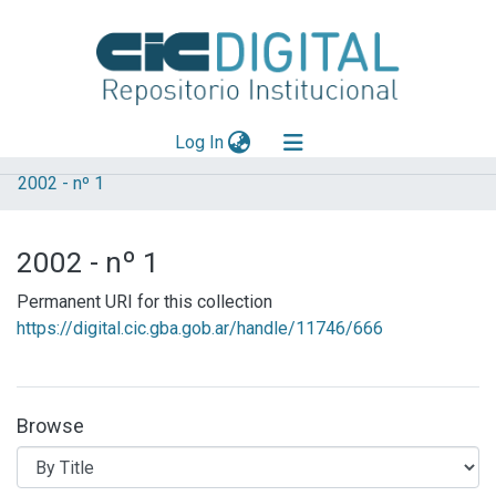
(current)
Log In
2002 - nº 1
Explorar
Mas información
2002 - nº 1
Aportar material
Permanent URI for this collection
https://digital.cic.gba.gob.ar/handle/11746/666
Browse