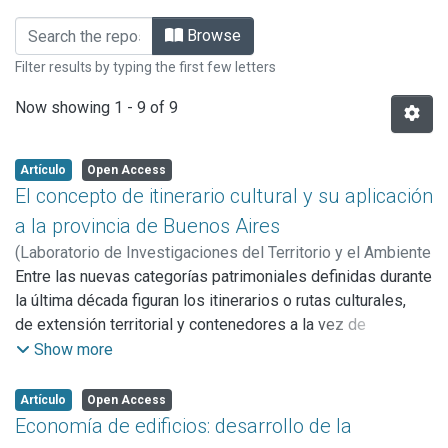
Browsing 2002 - nº 1 by Title
Browse
Filter results by typing the first few letters
Now showing
1 - 9 of 9
Artículo
Open Access
El concepto de itinerario cultural y su aplicación
a la provincia de Buenos Aires
(
Laboratorio de Investigaciones del Territorio y el Ambiente
(LINTA),
Entre las nuevas categorías patrimoniales definidas durante
2002
)
Miguez, Hernán G.
la última década figuran los itinerarios o rutas culturales,
de extensión territorial y contenedores a la vez de
diferentes tipos de bienes, como paisajes natural y cultural,
Show more
ciudades, establecimientos productivos de diversa índole y
edificios o instalaciones aisladas. El concepto y la
Artículo
Open Access
identificación de itinerarios culturales se halla en un estado
Economía de edificios: desarrollo de la
incipiente de desarrollo en nuestro país. Este artículo