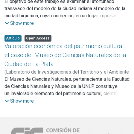
(LINTA),
El objetivo de este trabajo es examinar el afortunado
2002
)
Morosi, Julio A.
manera, la arquitectura del paisaje ha establecido un
después de nosotros. Sin duda, constituye una riqueza para
transvase del modelo de la ciudad indiana al modelo de la
enfoque tempranamente cercano a la sustentabilidad,
la humanidad de hoy y mañana, que no podemos
ciudad higiénica, cuya concreción, en un lugar imprevisto y
orientada en parte por la finitud de sus component
permitirnos ignorar y desaprovechar
marginal como era la Argentina de entonces, da lugar
Show more
a la creación de la ciudad de La Plata, que se constituye así
en un ejemplo complejo y único en la historia del
Artículo
Open Access
Urbanismo.
Valoración económica del patrimonio cultural:
el caso del Museo de Ciencias Naturales de la
Ciudad de La Plata
(
Laboratorio de Investigaciones del Territorio y el Ambiente
(LINTA),
El Museo de Ciencias Naturales, perteneciente a la Facultad
2002
)
Sbatella, Antonia
de Ciencias Naturales y Museo de la UNLP, constituye
un invalorable elemento del patrimonio cultural, científico y
recreativo de la ciudad de La Plata, cuya envergadura
Show more
e importancia trasciende las fronteras nacionales. El mismo
está ubicado en el Paseo del Bosque, un sitio
histórico urbano considerado un área de conservación. La
actividad desarrollada así como el volumen de visitantes