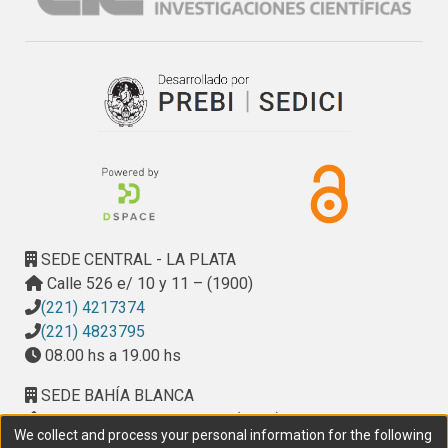
que recibe lo integra naturalmente a un circuito económico.
En el presente trabajo se realiza un análisis de uno
de los métodos más utilizados en la valoración económica
del patrimonio cultural y de su posible aplicación al
caso del Museo presentándose en forma parcial algunos
de los resultados obtenidos a partir del estudio y análisis
de los beneficios (ingresos) y costos de operación o
funcionamiento del Museo.
SEDE CENTRAL - LA PLATA
Calle 526 e/ 10 y 11 – (1900)
(221) 4217374
(221) 4823795
08.00 hs a 19.00 hs
SEDE BAHÍA BLANCA
Calle Ciudad de Cali 320 – (8000). Universidad
We collect and process your personal information for the following
Provincial del Sudoeste (UPSO)