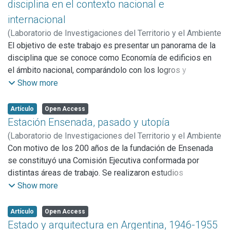
disciplina en el contexto nacional e
sintetiza un trabajo cuyo objetivo consiste en la definición
internacional
de posibles itinerarios culturales en la Provincia de
(
Laboratorio de Investigaciones del Territorio y el Ambiente
Buenos Aires y se centra en el denominado Camino del Sur,
(LINTA),
El objetivo de este trabajo es presentar un panorama de la
2002
)
Amarilla, Beatriz
que vinculaba en su origen a la ciudad de Buenos Aires
disciplina que se conoce como Economía de edificios en
con el pago de la Magdalena. Se expone la evolución del
el ámbito nacional, comparándolo con los logros y
territorio a lo largo del camino, a través del establecimiento
dificultades que, tanto en el campo conceptual como
Show more
paulatino de diversos tipos de asentamientos, entre la
práctico,
fundación de Buenos Aires y fines del siglo XIX.
se han detectado en los países en los que el tema ha
Artículo
Open Access
alcanzado mayor desarrollo. Luego de presentar los
Estación Ensenada, pasado y utopía
aspectos
(
Laboratorio de Investigaciones del Territorio y el Ambiente
introductorios, se enfoca el problema desde diversos
(LINTA),
Con motivo de los 200 años de la fundación de Ensenada
2002
)
Mariñelarena, Patricia Ines Maria
puntos de vista: el contexto macroeconómico, la formación
se constituyó una Comisión Ejecutiva conformada por
profesional, las actividades de evaluación, feed-back y
distintas áreas de trabajo. Se realizaron estudios
seguimiento. La comparación entre el caso argentino y el
específicos, sobre la base de sus roles originales y se
Show more
de países industrializados, como el Reino Unido o los
programaron pequeñas acciones “eventos”, que facilitaron
Estados Unidos de América, indica que, contra lo que podría
la participación de la comunidad, a la vez que motivaron la
Artículo
Open Access
esperarse, y más allá de lógicas diferencias, existen
puesta en valor de sus principales referentes.
Estado y arquitectura en Argentina, 1946-1955