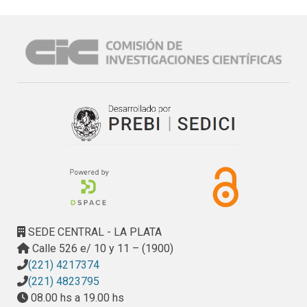
afrontamiento. En este sentido, el diagnóstico médico
países occidentales, la tasa de VIH en personas
definitivo logra descifrar el enigma de la condición crónica
involucradas con la venta de sexo es baja, con excepción
que aqueja al enfermo y constituye así un punto de inflexión
de grupos específicos, como los consumidores de drogas
en la trayectoria de atención, que es reconocido como una
por vía inyectable. Además, se han puesto en evidencia los
disrupción biográfica que resignifica el pasado y futuro del
riesgos a los que están sometidos lxs trabajadorxs del
sujeto. No obstante, con frecuencia los afectados recorren
sexo, por vía de la estigmatización o de otras formas de
un complejo itinerario, a veces errático e incierto, para llegar
violencia. En este artículo, a partir de una etnografía urbana
al diagnóstico definitivo, por lo que este momento se
con trabajadorxs del sexo de calle, llevada a cabo en la
identifica retrospectivamente como un hito en la
ciudad de Porto (Portugal) entre 2004 y 2005, discutimos
experiencia del padecimiento.
las vulnerabilidades sociales, laborales y jurídicas que
afectan a las personas involucradas en el comercio del
sexo y cómo interfieren en su salud. Nos centraremos en
las estrategias de lxs trabajadorxs del sexo para minimizar
los riesgos para la salud y el discurso de resistencia en el
SEDE CENTRAL - LA PLATA
combate a las vulnerabilidades.
Calle 526 e/ 10 y 11 – (1900)
(221) 4217374
(221) 4823795
08.00 hs a 19.00 hs