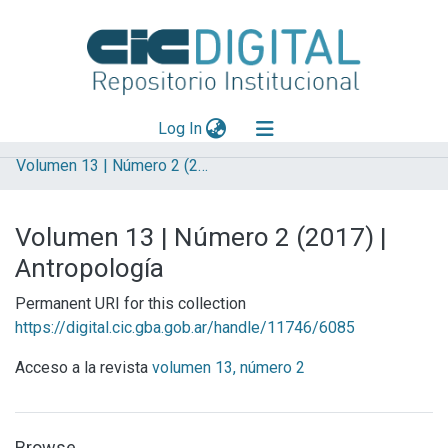
(current)
Log In
Volumen 13 | Número 2 (2017) | Antropología
Explorar
Mas información
Volumen 13 | Número 2 (2017) |
Aportar material
Antropología
Permanent URI for this collection
https://digital.cic.gba.gob.ar/handle/11746/6085
Acceso a la revista
volumen 13, número 2
Browse