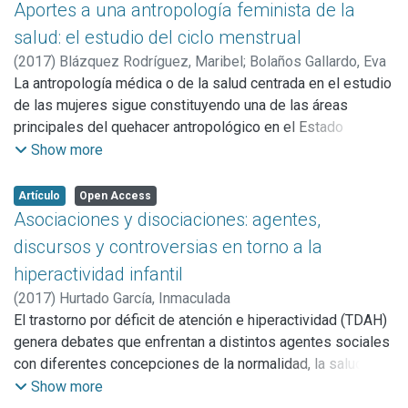
constancia de una enorme producción etnográfica por parte
Aportes a una antropología feminista de la
de los médicos europeos desde el siglo XVIII hasta la
salud: el estudio del ciclo menstrual
constitución de la antropología médica como campo de la
(
2017
)
Blázquez Rodríguez, Maribel
;
Bolaños Gallardo, Eva
antropología profesional en los años sesenta en
La antropología médica o de la salud centrada en el estudio
Norteamérica. Asimismo, los médicos formaron parte
de las mujeres sigue constituyendo una de las áreas
integrante del desarrollo de la antropología como disciplina
principales del quehacer antropológico en el Estado
autónoma desde el siglo XVIII y están presentes en los
español. A partir de los aportes de dos referentes de la
Show more
elencos de todas las sociedades de antropología fundadas
antropología feminista de la salud como Marcia Inhorn y
en el siglo XIX.
Mari Luz Esteban, se revisan los hallazgos de una
Artículo
Open Access
investigación cualitativa sobre del ciclo menstrual, en la que
Asociaciones y disociaciones: agentes,
se realizaron 20 entrevistas a mujeres de 16 a 44 años,
discursos y controversias en torno a la
entre 2013 y 2014, en el municipio de Madrid. El análisis
hiperactividad infantil
muestra cómo la menstruación es un claro ejemplo de la
(
2017
)
Hurtado García, Inmaculada
esencialización reproductiva de las mujeres, del
El trastorno por déficit de atención e hiperactividad (TDAH)
reduccionismo biológico, de la medicalización de los
genera debates que enfrentan a distintos agentes sociales
cuerpos de las mujeres y, sobre todo, de su uniformización.
con diferentes concepciones de la normalidad, la salud, el
La visibilización y cuestionamiento de estos supuestos, a
individuo y lo social. En este escenario de controversia, las
Show more
través de las voces de las mujeres entrevistadas, pone de
madres y padres han tratado de mejorar las condiciones de