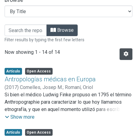
Browsing Volumen 13 | Número 2 (2017
Browse
Filter results by typing the first few letters
Now showing
1 - 14 of 14
Artículo
Open Access
Antropologías médicas en Europa
(
2017
)
Comelles, Josep M.
;
Romaní, Oriol
Si bien el médico Ludwig Finke propuso en 1795 el término
Anthropographie para caracterizar lo que hoy llamamos
etnografía, y que en aquel momento utilizó para escribir
topografías médicas que proliferaron muy especialmente
Show more
en Europa del sur, las relaciones entre la medicina europea
y la antropología han sido ya revisadas críticamente. Hay
Artículo
Open Access