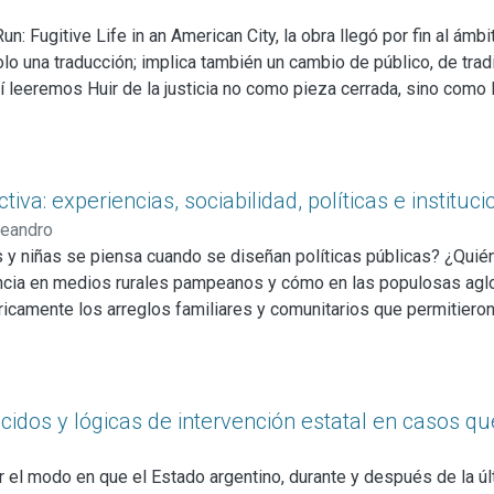
 Fugitive Life in an American City, la obra llegó por fin al ámbi
solo una traducción; implica también un cambio de público, de tra
í leeremos Huir de la justicia no como pieza cerrada, sino como 
lita alianzas raras y enciende polémicas duraderas.
de Filadelfia y, a lo largo de seis años, acompaña a un grupo de
 vigilancia. La tesis es directa y, a la vez, difícil de sostener s
 policiales ha configurado un nuevo orden de vida –un tejido de 
va: experiencias, sociabilidad, políticas e instituc
 trampas. El hospital, la escuela, el trabajo, la pareja, la famil
Leandro
nde un argumento ya insinuado por investigaciones sobre el Estad
 y niñas se piensa cuando se diseñan políticas públicas? ¿Quié
ncia en medios rurales pampeanos y cómo en las populosas ag
amente los arreglos familiares y comunitarios que permitieron ha
nes culturales, sociales y económicas informan la experiencia 
 las audiovisuales? ¿En qué medida las regulaciones estatales, las
iño o niña, han forjado identidades y reificado lugares sociale
das ideas sobre la niñez? ¿De qué modo sus necesidades se torna
ecidos y lógicas de intervención estatal en casos qu
 ¿Qué dispositivos jurídico-burocráticos los han convertido en "n
 ¿Cómo los propios niños, niñas y adolescentes tensionan, interp
r el modo en que el Estado argentino, durante y después de la últ