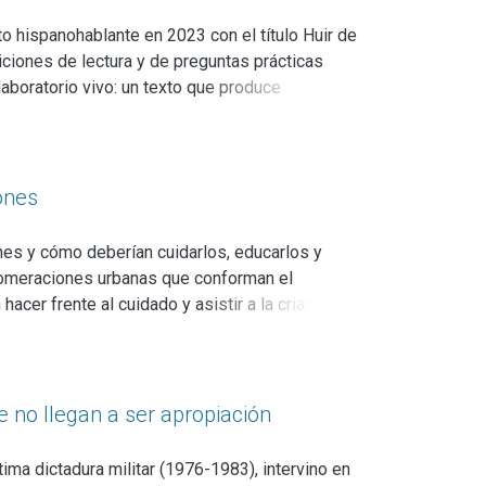
to hispanohablante en 2023 con el título Huir de
diciones de lectura y de preguntas prácticas
laboratorio vivo: un texto que produce
 jóvenes negros que cargan con órdenes de
in tensiones:
sospecha, desconfianza y tácticas de evasión–
iones
ia: todo puede funcionar como dispositivo de
o penal estadounidense, pero lo hace desde el
nes y cómo deberían cuidarlos, educarlos y
lomeraciones urbanas que conforman el
cer frente al cuidado y asistir a la crianza de
infantil? ¿Cómo ha sido representada la
 industrias culturales y el consumo han
s? ¿Cuáles han sido los saberes expertos que
ron derechos y ello implicó o no un freno a
e no llegan a ser apropiación
iños desamparados”, "vulnerables”, "en riesgo”,
elan y hacen uso de las definiciones
ima dictadura militar (1976-1983), intervino en