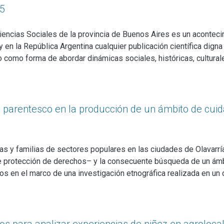
 en línea con debates internacionales recientes, otorga centralida
25
 legislativo nacional de 2024, y testimonios de agentes estata
enos Aires. Finalmente, se discuten las implicaciones teóricas 
encias Sociales de la provincia de Buenos Aires es un aconteci
 y en la República Argentina cualquier publicación científica di
o como forma de abordar dinámicas sociales, históricas, cultura
ades y Ciencias Sociales de la provincia de Buenos Aires nace
deada con el objetivo de poner a las humanidades y las ciencias 
 respuesta mediante la publicación de trabajos de calidad, realiz
os consiste en articular la labor de los investigadores que desar
e parentesco en la producción de un ámbito de cuid
stra provincia, así como en los centros propios y asociados de 
ias y familias de sectores populares en las ciudades de Olavarría
rotección de derechos– y la consecuente búsqueda de un ámbito
os en el marco de una investigación etnográfica realizada en un 
as y adolescentes sobre los que se han implementado dichas med
presan procuro mostrar cómo estas tramas de relaciones actúan p
n su ámbito familiar de origen.