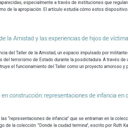
e sus derechos y sus voces? Retomar estos interrogantes, como
aparecidas, especialmente a través de instituciones que regulan
as sociales y las humanidades en los últimos años, permite demos
tremo de la apropiación. El artículo estudia cómo estos dispositi
órica, y por lo tanto no es posible pensar en una única y exclusiv
ión. A través de casos emblemáticos y documentos judiciales, se
ato biológico o una fase naturalmente dada, sino que es una cons
texto represivo en el que los padres habían sido secuestrados, 
ntextos sociales, momentos históricos y proyectos políticos
r de la Amistad y las experiencias de hijos de vícti
ncia del Taller de la Amistad, un espacio impulsado por militante
del terrorismo de Estado durante la posdictadura. A través de un
truye el funcionamiento del Taller como un proyecto amoroso y p
corre las experiencias de los niños como sujetos activos que teji
. El análisis del Taller demuestra que los niños fueron víctimas
 emocionales, identitarios y políticos a partir de esta experienci
 en construcción: representaciones de infancia en d
 las “representaciones de infancia” que se entraman en la cole
go de la colección: "Donde la ciudad termina", escrito por Ruth K