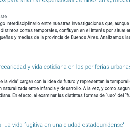
logos para analizar experiencias de niñez en agroloc
este
álogo interdisciplinario entre nuestras investigaciones que, aunq
n distintos cortes temporales, confluyen en el interés por situar 
queñas y medias de la provincia de Buenos Aires. Analizamos las
istintas localidades bonaerenses vivenciaron diversas formas d
barcativos, como la gentrificación o la última dictadura milita
roducir un conocimiento histórico y antropológico que revela la 
nses. Al mismo tiempo, nuestro enfoque contribuye a desmontar
 precariedad y vida cotidiana en las periferias urba
ra prestar atención a territorios, experiencias y agencias frecue
la vida” cargan con la idea de futuro y representan la temporali
ción naturalizada entre infancia y desarrollo. A la vez, y como seg
idiana. En efecto, al examinar las distintas formas de “uso” del “
l teórico y, a la vez, una suerte de naturalización cotidiana de 
ión social urbana se despliega en temporalidades marcadas por l
ollistas centradas en el "proyecto de vida", en este artículo me 
turidades” propias a través del duelo, los cuidados comunitario
ia. La vida fugitiva en una ciudad estadounidense''