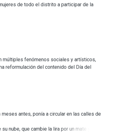
ujeres de todo el distrito a participar de la
n formato de libro a textos que, hasta el
e la entidad de libro para que ellas se
oteca del distrito; un libro ilustrado por la
gado a cada una en el Salón Blanco de la
an múltiples fenómenos sociales y artísticos,
a reformulación del contenido del Día del
eses antes, ponía a circular en las calles de
e su nube, que cambie la lira por un mate y se
 medio de la palabra poética. Nosotros no