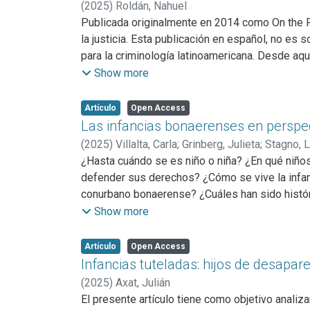
(
2025
)
Roldán, Nahuel
Publicada originalmente en 2014 como On the Run:
la justicia. Esta publicación en español, no es 
para la criminología latinoamericana. Desde aqu
problemas empíricos y metodológicos, que habi
Show more
Goffman se instala en la llamada "calle Sexta” 
arresto, causas abiertas y un continuo régimen de
Artículo
Open Access
el auge del encarcelamiento y de las prácticas
Las infancias bonaerenses en perspecti
que convierte espacios y vínculos en potenciales
(
2025
)
Villalta, Carla
;
Grinberg, Julieta
;
Stagno, 
captura. En ese giro, Huir de la justicia extie
¿Hasta cuándo se es niño o niña? ¿En qué niños
detalle microscópico de las biografías.
defender sus derechos? ¿Cómo se vive la infa
conurbano bonaerense? ¿Cuáles han sido históric
los más pequeños? ¿De qué manera las dimensio
Show more
infancia en la literatura, las artes plásticas y
modelado determinadas y cambiantes ideas de n
Artículo
Open Access
participaron en la estabilización de determina
Infancias tuteladas: hijos de desapar
miradas paternalistas, jerárquicas y clasistas?
(
2025
)
Axat, Julián
"víctimas” o bien en potenciales "victimarios”?
El presente artículo tiene como objetivo analiza