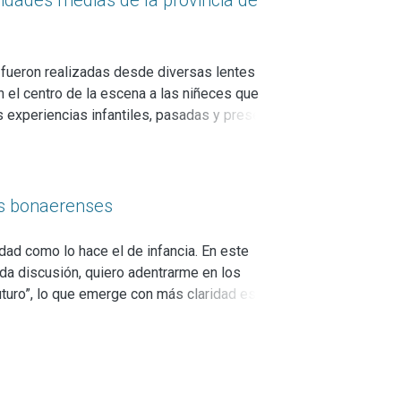
alidades medias de la provincia de
ue fueron realizadas desde diversas lentes
en el centro de la escena a las niñeces que
 experiencias infantiles, pasadas y presentes,
e desplazamiento y arrinconamiento espacial
r. Consideramos que nuestra perspectiva, atenta
multiplicidad de experiencias infantiles que
 perspectivas habituales en el abordaje de la
nas bonaerenses
ntemente soslayados en los abordajes más
dad como lo hace el de infancia. En este
unda discusión, quiero adentrarme en los
futuro”, lo que emerge con más claridad es por
los sentidos estrictamente modernos.
a urgencia, la interrupción y la precariedad.
propongo abordar las formas en que niños y niñas
s y la imaginación distópica.