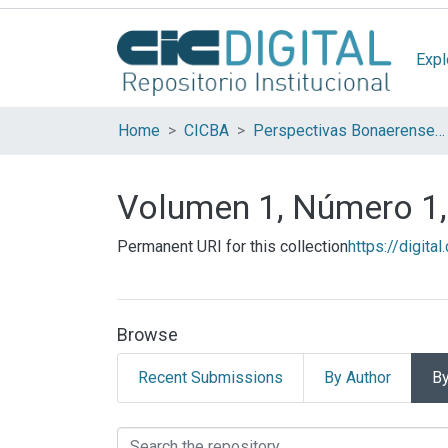
Expl
Home
CICBA
Perspectivas Bonaerenses. Revista de Humanidades y Ciencias Sociales de la Provincia de Buenos Aires
Volumen 1, Número 1,
Permanent URI for this collection
https://digita
Browse
Recent Submissions
By Author
By
Browsing Volumen 1, N