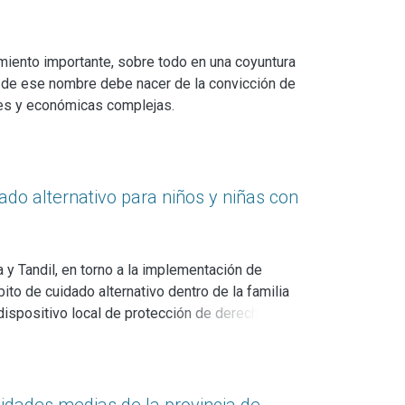
d a la participación de jóvenes en la
les de programas sociales y penales, y de
y prácticas de los hallazgos.
miento importante, sobre todo en una coyuntura
gna de ese nombre debe nacer de la convicción de
les y económicas complejas.
 de esa misma convicción, que es también una
sociales al servicio de los problemas
ados en el marco del sistema científico
rollan su tarea en los centros de investigación
ado alternativo para niños y niñas con
la Comisión de Investigaciones Científicas.
 y Tandil, en torno a la implementación de
 de cuidado alternativo dentro de la familia
dispositivo local de protección de derechos,
idas. A partir del análisis de las obligaciones
osibilitando, propiciando o, por el contrario,