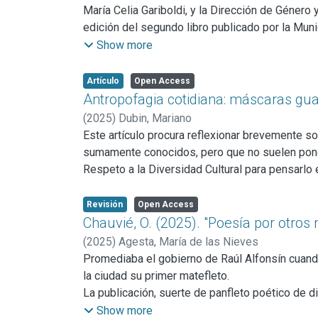
María Celia Gariboldi, y la Dirección de Género y
edición del segundo libro publicado por la Muni
El objetivo era potenciar la escritura realizada
Show more
momento, habían permanecido en la privacidad d
reconozcan con derecho a formar parte de la liter
Artículo
Open Access
artista Delfina Tula podía ser mostrado a hijxs 
Antropofagia cotidiana: máscaras gu
Municipalidad podría exponerse en cada casa pa
(
2025
)
Dubin, Mariano
Este artículo procura reflexionar brevemente sob
sumamente conocidos, pero que no suelen poner
Respeto a la Diversidad Cultural para pensarlo e
Revisión
Open Access
Chauvié, O. (2025). "Poesía por otros
(
2025
)
Agesta, María de las Nieves
Promediaba el gobierno de Raúl Alfonsín cuand
la ciudad su primer matefleto.
La publicación, suerte de panfleto poético de d
siente en la vereda a cantar tangos con la mu
Show more