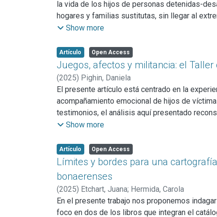
hegemónicas que se ciernen sobre ellos, sobr
la vida de los hijos de personas detenidas-des
investigaciones desarrolladas desde las cienci
hogares y familias sustitutas, sin llegar al ex
sola, ya que no es homogénea, universal ni ahist
lógica de control, ocultamiento y despolitizac
Show more
tanto categoría, dista mucho de ser un simple d
abandonada" culpabilizando y silenciando el con
sentidos se transforman según los diversos co
Artículo
Open Access
Juegos, afectos y militancia: el Talle
(
2025
)
Pighin, Daniela
El presente artículo está centrado en la experie
acompañamiento emocional de hijos de víctimas 
testimonios, el análisis aquí presentado recons
infancias represaliadas. A su vez, el trabajo re
Show more
experiencias y construyeron su propia identidad
sujetos sociales e históricos que tejieron lazos
Artículo
Open Access
Límites y bordes para una cartografía
bonaerenses
(
2025
)
Etchart, Juana
;
Hermida, Carola
En el presente trabajo nos proponemos indagar
foco en dos de los libros que integran el catálo