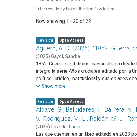
Filter results by typing the first few letters
Now showing
1 - 20 of 22
Revisión
Open Access
Agüero, A. C. (2025). ''1852. Guerra, c
(
2025
)
Gayol, Sandra
1852. Guerra, capitalismo, nación atrapa desde 
integra la serie Años cruciales editado por la 
político, jurídico, institucional y sus enlaces
1852 es también bucear en las razones por las 
Show more
Revisión
Open Access
Aldave, G., Balbidares, T., Barrera, N., 
V., Rodríguez, M. L., Roldán, M. J., R
(
2025
)
Fayolle, Lucía
Las que cuentan es un libro editado en 2023 por 