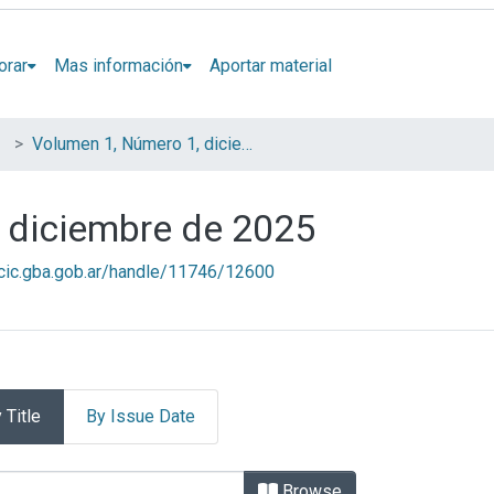
orar
Mas información
Aportar material
Volumen 1, Número 1, diciembre de 2025
 diciembre de 2025
l.cic.gba.gob.ar/handle/11746/12600
 Title
By Issue Date
úmero 1, diciembre de 2025 b
Browse