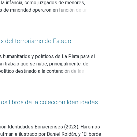
 lo han hecho cuantiosos estudios e
 la infancia, como juzgados de menores,
trar y reafirmar que la infancia no es una
vos de minoridad operaron en función de una
a manera de transitar la niñez. La infancia, en
 expone cómo se construyó una figura de "niñez
trucción social e histórica cuyos alcances y
lo cual dejó secuelas a largo plazo.
mas del terrorismo de Estado
s humanitarios y políticos de La Plata para el
 trabajo que se nutre, principalmente, de
olítico destinado a la contención de las
eron lazos afectivos, resignificaron sus
 directas del terrorismo de Estado, pero también
a.
os libros de la colección Identidades
cción Identidades Bonaerenses (2023). Haremos
aufman e ilustrado por Daniel Roldán, y "El borde