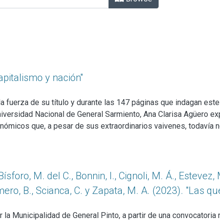
apitalismo y nación''
la fuerza de su título y durante las 147 páginas que indagan este
Universidad Nacional de General Sarmiento, Ana Clarisa Agüero ex
 económicos que, a pesar de sus extraordinarios vaivenes, todaví
que este "año crucial” pudo estructurar narrativamente la exper
Bísforo, M. del C., Bonnin, I., Cignoli, M. Á., Estevez, 
omero, B., Scianca, C. y Zapata, M. A. (2023). "Las q
la Municipalidad de General Pinto, a partir de una convocatoria r