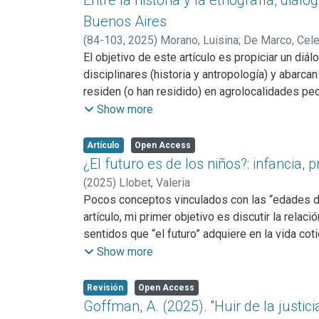
Entre la historia y la etnografía, diá
Buenos Aires
(
84-103,
2025
)
Morano, Luisina
;
De Marco, Cel
El objetivo de este artículo es propiciar un di
disciplinares (historia y antropología) y abarca
residen (o han residido) en agrolocalidades pe
poniendo de relieve el modo en que niñxs de d
Show more
en el devenir de procesos mucho más amplios y a
a sesgos adultistas y metropolitanos, permite p
Artículo
Open Access
acontecieron/acontecen en los pueblos bonaere
¿El futuro es de los niños?: infancia,
gentrificación y la última dictadura militar, pa
(
2025
)
Llobet, Valeria
usuales sobre estos procesos.
Pocos conceptos vinculados con las “edades de 
artículo, mi primer objetivo es discutir la rela
sentidos que “el futuro” adquiere en la vida cot
un lado la ausencia de un sentido unívoco a nive
Show more
Sostengo que la infancia en contextos de exclus
Por ello, en lugar de reproducir lógicas desarr
Revisión
Open Access
de sectores populares construyen y negocian “fu
Goffman, A. (2025). ''Huir de la justic