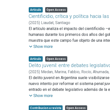
somos poetas, somos albañiles del lenguaje” (
el programa de acción que, en sintonía con las 
Artículo
Open Access
proyectos locales durante los años siguientes. 
Cientificidio, crítica y política hacia 
barreras intergenéricas, experimentación formal
(
2025
)
Liaudat, Santiago
soportes, integración al espacio urbano y trabaj
El artículo analiza el impacto del cientificidi
comunitario en un contexto de recuperación dem
humanas durante los primeros dos años del gobi
Son, precisamente, estas experiencias y sus 
muestra que este campo fue objeto de una inte
otras áreas. Se sostiene que las ciencias socia
Show more
examina también los fundamentos epistemológicos
debilidades internas del campo. Desde una pers
Artículo
Open Access
estas disciplinas en programas interdisciplina
Delito juvenil: entre debates legislat
una reforma cultural del campo académico, basada
(
2025
)
Medan, Marina
;
Fabbio, Rocío
;
Ahumada,
subdesarrollo y la dependencia.
El delito juvenil en Argentina suele visibiliza
nuevo intento por reformar el sistema penal ju
entrado en el debate legislativo además de la 
incrementando posiciones reduccionistas y este
Show more
describir y analizar la heterogeneidad de las 
espaciotemporales, así como su trama de espaci
Contribucion a revista
Open Access