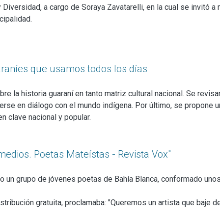
 Diversidad, a cargo de Soraya Zavatarelli, en la cual se invitó a m
cipalidad.
 por mujeres que deseaban comenzar a escribir, o dar visibilidad e
e sus cuadernos. Se buscaba dar a la escritura femenina pintens
atura: un libro de quince mujeres inéditas se alojaría en cada bibli
y nietxs con el orgullo de nombrarse "escritora”; un premio entre
araníes que usamos todos los días
ra que lo vean las visitas.
re la historia guaraní en tanto matriz cultural nacional. Se revis
se en diálogo con el mundo indígena. Por último, se propone un
n clave nacional y popular.
 medios. Poetas Mateístas - Revista Vox"
o un grupo de jóvenes poetas de Bahía Blanca, conformado unos m
istribución gratuita, proclamaba: "Queremos un artista que baje d
sa. Queremos un hombre que se comunique con otros hombres por