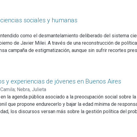
citado en Chauvié, 2025, p. 50). En este número aparecido en 1
orientaciones del campo artístico latinoamericano, articularía su
Concepción comunicativa del arte, disolución de las fronteras ent
las ciencias sociales y humanas
, desjerarquización de los modos de producción artística, atenci
o colectivo eran los términos de una fórmula que procuraba restit
o –entendido como el desmantelamiento deliberado del sistema cie
ocrática y, después, de paulatina consolidación del modelo neol
erno de Javier Milei. A través de una reconstrucción de política
fundamentos los que pretende recuperar Omar Chauvié en Poesía
nsa campaña de estigmatización, aunque sin sufrir recortes pre
les y humanas fueron utilizadas como "muñecos de paja” para justi
 y utilitarios de las críticas del oficialismo, reconociendo en 
pectiva propositiva, se plantea una política científica orientad
rios y federales, que avance en rigurosidad metodológica y ambi
ivos y experiencias de jóvenes en Buenos Aires
 en la calidad, la autocrítica y la contribución efectiva de las 
 Camila
;
Nebra, Julieta
rse en la agenda pública asociado a la preocupación social sobre 
venil que propone endurecerlo y bajar la edad mínima de respons
edad, los discursos versan más sobre la gestión política del pro
reotipadas. El supuesto de que el delito juvenil es un fenómeno 
dinámicas delictivas. En los resultados se describen las modali
os, relaciones y expectativas. El artículo recoge antecedentes l