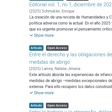
delito para interpretar datos actuales. A la vez,
Editorial vol. 1, no 1, diciembre de 20
comprensión del problema. Se analiza el debate
(
2025
)
Schmukler, Enrique
jóvenes que cometen o cometieron delitos en Bu
La creación de una revista de Humanidades y Ci
política adversa como la actual. En el año 2025
que es urgente promover el pensamiento crític
Perspectivas Bonaerenses. Revista de Humanid
Show more
razón epistemológica: se trata de una revista i
concretos de la provincia, a los que intenta dar
Artículo
Open Access
bonaerense. En este sentido, uno de sus objetiv
Entre el derecho y las obligaciones d
de universidades nacionales con asiento en nue
medidas de abrigo
(
2025
)
Larrea, Natalia Jimena
Este artículo aborda las experiencias de infanc
medidas de abrigo –medidas excepcionales de p
extensa. Para ello recupero los datos construid
así como con madres y familiares de niños, niñ
Show more
y derechos que las relaciones de parentesco ex
restringiendo la permanencia de niños y niñas e
Artículo
Open Access