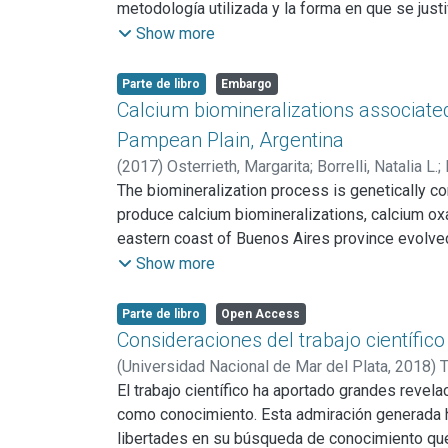
del libro (Capítulo XI) con información a escala 
metodología utilizada y la forma en que se just
hipotético-deductivo, en este caso estudios a
Show more
ecología ante la obtención y justificación del
problemas que la inducción y postulando que en
Parte de libro
Embargo
Calcium biomineralizations associated
Pampean Plain, Argentina
(
2017
)
Osterrieth, Margarita
;
Borrelli, Natalia L.
;
The biomineralization process is genetically con
produce calcium biomineralizations, calcium o
eastern coast of Buenos Aires province evolved
animportant role in the development of soils an
Show more
calciumbiomineralizations in bioclastic, loess
Aires province. Modal soil profiles were defi
Parte de libro
Open Access
fluvio-eolian and coastal plains, in which dis
Consideraciones del trabajo científico
mesoscopic,microscopic and submicroscopic, 
(
Universidad Nacional de Mar del Plata,
2018
)
T
Organic matter23 content, pH, particle size dis
El trabajo científico ha aportado grandes reve
a sequence developedon loess mantle deposits: 
como conocimiento. Esta admiración generada ha
development, calcium biomineralizations aresca
libertades en su búsqueda de conocimiento que