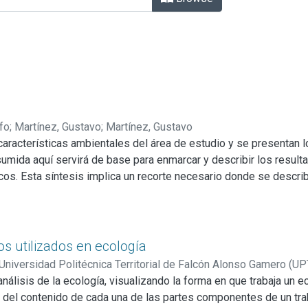
fo
;
Martínez, Gustavo
;
Martínez, Gustavo
aracterísticas ambientales del área de estudio y se presentan 
esumida aquí servirá de base para enmarcar y describir los resul
gicos. Esta síntesis implica un recorte necesario donde se descr
as que los resultados de otros sitios pueden ser consultados en
ismo, las particularidades de cada sitio pueden ser consultadas e
cer los ambientes geomorfológico- sedimentarios y subambientes
riabilidad de ambientes en los cuales se detectó el registro arqu
s utilizados en ecología
gráficos y cronológicos en relación a las ocupaciones humanas de
 Universidad Politécnica Territorial de Falcón Alonso Gamero (U
s geoformas a los efectos de entender la temporalidad de las o
análisis de la ecología, visualizando la forma en que trabaja un
Chirinos Araque, Yamaru del Valle
;
Camejo López, Lyneth
;
Martíne
ales inferidas. Estas tendencias y los resultados paleoambienta
ca del contenido de cada una de las partes componentes de un tra