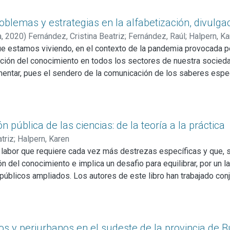
iste una serie de niveles dentro de la comunicación científica q
miento a transmitir.
blemas y estrategias en la alfabetización, divulga
ptor del mensaje y adaptar este último a esas características es 
a,
2020
)
Fernández, Cristina Beatriz
;
Fernández, Raúl
;
Halpern, Ka
ue estamos viviendo, en el contexto de la pandemia provocada p
ción del conocimiento en todos los sectores de nuestra socieda
ementar, pues el sendero de la comunicación de los saberes espe
nsciente de esta demanda, la Universidad Nacional de Mar del 
do cuya primera edición había tenido lugar en 2019. Lógicament
 virtual, lo cual abrió el espectro a otras posibilidades de diál
prestigiosos conferenciantes invitados. Una vez más se confirmó
pública de las ciencias: de la teoría a la práctica
io fue un ejemplo de las nuevas rutas virtuales y transfronteri
triz
;
Halpern, Karen
s, investigadores, docentes y gestores, provenientes de distinta
a labor que requiere cada vez más destrezas específicas y que,
ad de discutir, en este curso organizado por la Secretaría de Cie
 del conocimiento e implica un desafio para equilibrar, por un l
scuela de Posgrado y el Consejo Académico de la Facultad de Cien
públicos ampliados. Los autores de este libro han trabajado conj
 alfabetización, la divulgación y la comunicación de las ciencias
riencias previas, disímiles pero orientadas por intereses afines,
 tema que consideran acuciante en tiempos de posverdad, inform
s contenidos que circulan en los contextos digitales. En la prime
participaron en el dictado de los cursos mencionados. En la segu
nos y periurbanos en el sudeste de la provincia de 