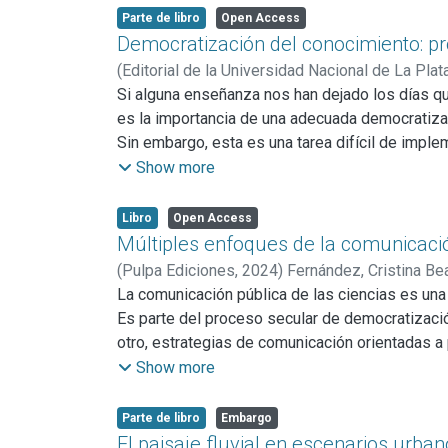
comunicar. Por lo tanto, es justo pensar que ex
Parte de libro
Open Access
condicionarán el contenido y la forma del conoci
Democratización del conocimiento: pro
Identificar las características del público rece
(
Editorial de la Universidad Nacional de La Plat
el objetivo principal de la divulgación científica.
Taverna, Bernardo Daniel
Si alguna enseñanza nos han dejado los días q
es la importancia de una adecuada democratiza
Sin embargo, esta es una tarea difícil de impl
desafíos, aunque también de oportunidades. Co
Show more
agosto y septiembre de 2020 un curso de posgra
oportunidad el seminario se ofreciese en formato
Libro
Open Access
estudiantes del exterior o la colaboración de 
Múltiples enfoques de la comunicación 
distancian” y, podríamos agregar, este seminar
(
Pulpa Ediciones,
2024
)
Fernández, Cristina Bea
firme. En efecto, a lo largo de diez encuentro
La comunicación pública de las ciencias es un
contextos institucionales, tuvieron la posibilid
Es parte del proceso secular de democratización
Cecilia Creus) y que contó con el aval de la E
otro, estrategias de comunicación orientadas a 
problemas y estrategias nucleados en torno a la
de una serie de seminarios y talleres. Sus expe
Show more
plataforma de instancias de reflexión ante un
necesidad de ejercer una mirada crítica sobre lo
Parte de libro
Embargo
trabajos cuyos autores son los profesores que 
El paisaje fluvial en escenarios urba