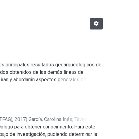
los principales resultados geoarqueológicos de
tados obtenidos de las demás líneas de
ibirán y abordarán aspectos generales de
 otras publicaciones (Martínez y Martínez 2011;
n el Capítulo II.
 sedimentarios a escala areal y entender su
eológico a los efectos de interpretar los
tectadas allí; c) analizar las secuencias
PTFAG),
2017
)
García, Carolina Inés
;
Taverna,
cupaciones humanas en determinados sectores
 ecólogo para obtener conocimiento. Para este
z de Meriño, Carmen Ysabel
;
Meriño Córdoba,
les inferidos serán comparados hacia el final
bajo de investigación, pudiendo determinar la