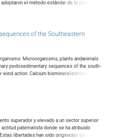
e adoptaron el método estándar de la ciencia
ndose en la forma en que se trabaja en
ivo mostrando que sigue teniendo los mismos
ma encubierta de inducción.
ic sequences of the Southeastern
nt organisms. Microorganisms, plants andanimals
ernary pedosedimentary sequences of the south-
 wind action. Calcium biomineralizations play
dogenesis. This work aims to characterize
al environments of the southeastern Buenos
ed at different scales of resolution:
rgy-dispersive X-ray spectroscopy (SEM/EDX).
ree geopedological units were differentiated in
mento superador y elevado a un sector superior
ell ridges. In soils with incipient
actitud paternalista donde se ha atribuido
ore pedologicaldevelopment, bioclasts are
stas libertades han sido originadas tal vez