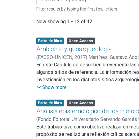
Filter results by typing the first few letters
Now showing
1 - 12 of 12
Parte de libro
Open Access
Ambiente y geoarqueología
(
FACSO-UNICEN,
2017
)
Martínez, Gustavo Adol
En este Capítulo se describen brevemente las c
algunos sitios de referencia. La información r
investigación en los distintos sitios arqueoló
algunos sitios investigados en el CIRC, mientr
Show more
Martínez et al. 2009b, 2010, 2012c, 2014). Asim
Los objetivos de este Capítulo son: a) recono
Parte de libro
Open Access
evolución a través del tiempo; b) analizar la va
Análisis epistemológico de los método
contextos geológicos, geomorfológicos, estrati
(
Fondo Editorial Universitario Servando Garcés
sedimentarias y la cronología de las distinta
Bernardo Daniel
Este trabajo tuvo como objetivo realizar un met
;
Meriño Córdoba, Víctor Hugo
;
del paisaje de acuerdo a las dinámicas ambient
Víctor Hugo
propósito se realizó una reflexión crítica acer