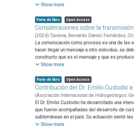
affected by bioerosion through microorganism 
por omisión tal vez por celeridad en el desarrol
Show more
(biomineralization). These Biomineralizations 
bioética ha generado un cambio de conciencia 
The type and diversity of calcium biomineraliza
lentamente se va introduciendo en el pensamien
Parte de libro
Open Access
determinant in the origin, evolution and resist
de este desarrollo se propone una ampliación d
Consideraciones sobre la transmisión
southeasternBuenos Aires province, Argentina.
(
2024
)
Taverna, Bernardo Daniel
;
Fernández, Cri
La comunicación como proceso es una de las emp
hacer llegar un mensaje a otro individuo, se d
constructo que es el mensaje y que es producid
problema asciende a un nuevo nivel, si a las d
Show more
queremos transmitir. La situación ya no involu
haremos. Este nuevo reconocimiento expone un
Parte de libro
Open Access
más complejas.
Contribución del Dr. Emilio Custodio 
Es una realidad que, dependiendo del conteni
(
Asociación Internacional de Hidrogeólogos. G
un proceso, cualquier parte conformante de es
El Dr. Emilio Custodio ha desarrollado una inte
principalmente, de la construcción del mensaj
que fueron acompañadas del desarrollo de curso
transmisión de conocimiento y, particularmente,
subterráneas en el país. Su actuación sentó las
Una de las dificultades más importantes a la h
periódicos de la especialidad. La trayectoria de
Show more
requiere sortear, de alguna manera, la asimetrí
agradecimiento de muchas generaciones de hid