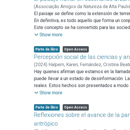
realizadas por invitados especiales, figuras 
(
Associação Amigos da Natureza da Alta Pauli
editoriales, cuyas reflexiones sobre esta práct
De Marco, Silvia
El paisaje se define como la extensión de terr
democratización del conocimiento, en general. 
En definitiva, es todo aquello que forma un con
cuestión sino un verdadero documento de época 
Este concepto se ha convertido para las socie
ciudadanía formada e informada.
favorablemente por la sociedad. El término evo
Show more
compleja, de naturaleza holística y humanista. As
componentes naturales, técnico-económicos y s
Parte de libro
Open Access
disciplinar. El medio se hace paisaje cuando al
Percepción social de las ciencias y 
arrojar tantos resultados como perceptores hay
(
2024
)
Halpern, Karen
;
Fernández, Cristina Beat
que aportan principalmente información visual, 
Hay quienes afirman que estamos en la llamada 
las construcciones e incluso otras sensaciones 
puede llevar a un estado de desinformación. L
conjunto de bienes heredados, utilizados o no po
reales. Estos hechos son presentados a modo de
turístico - recreativo, y hasta meramente conte
beneficio, influir en opiniones públicas o caus
Show more
aprovechamiento humano. Las modificaciones y l
como antrópico. Las transformaciones sufridas 
Parte de libro
Open Access
tener distintos orígenes; por ejemplo pueden se
Reflexiones sobre el avance de la pa
(rutas, caminos, tendidos eléctricos, gasoductos
antrópico
ocupada por un objeto en el plano de visión del