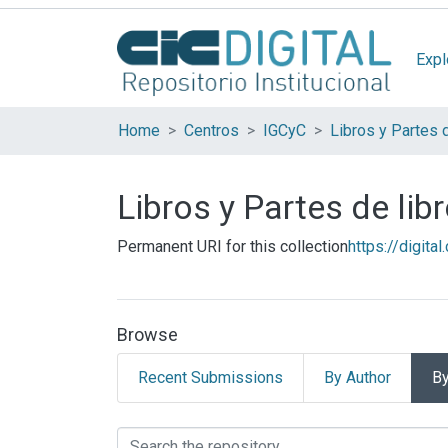
Expl
Home
Centros
IGCyC
Libros y Partes 
Libros y Partes de lib
Permanent URI for this collection
https://digita
Browse
Recent Submissions
By Author
By
Browsing Libros y Part