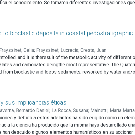
extra-areal y regional.
ifica el conocimiento. Se tomaron diferentes investigaciones qu
cerca de los organismos
ingenieros ecosistémicos
. También basá
 conocimiento se realizó una crítica al método hipotético deduct
 realidad el método hipotético-deductivo popperiano es una for
 to bioclastic deposits in coastal pedostratigraph
Frayssinet, Celia
;
Frayssinet, Lucrecia
;
Cresta, Juan
trolled, and it is theresult of the metabolic activity of differe
xalates and carbonates beingthe most representative. The Quat
 from bioclastic and loess sediments, reworked by water and/or
d contribute to differentiate sedimentary levels affected by pe
ic and fluvio-eolian pedosedimentarysequences, typical of coast
ned in pedosedimentary sequences of the
turbed and undisturbed samples wereanalyzed. Samples were analyz
 y sus implicancias éticas
using optical microscopy and scanning electronmicroscopy/ene
averna, Bernardo Daniel
;
La Rocca, Susana
;
Mainetti, María Marta
tribution, mineralogy and calcium content were alsoquantified. Th
laciones y debido a estos adelantos ha sido erigido como un ele
dunes and interdunes, coastal lagoon/paleo-coastal lagoonand sh
cia la ciencia ha producido que la misma haya desarrollado una 
rce, mainly associated with isolated bioclasts. In soils with m
 han descuido algunos elementos humanísticos en su accionar. E