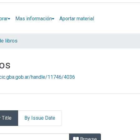
orar
Mas información
Aportar material
de libros
ros
l.cic.gba.gob.ar/handle/11746/4036
 Title
By Issue Date
es de libros by Title
Browse