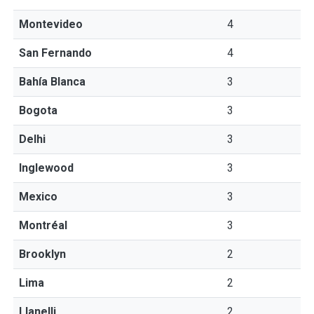
Montevideo
4
San Fernando
4
Bahía Blanca
3
Bogota
3
Delhi
3
Inglewood
3
Mexico
3
Montréal
3
Brooklyn
2
Lima
2
Llanelli
2