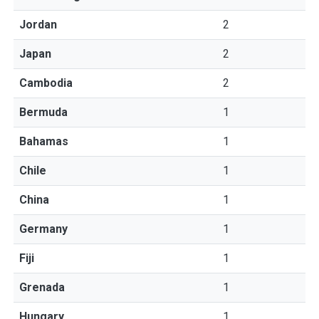
Jordan
2
Japan
2
Cambodia
2
Bermuda
1
Bahamas
1
Chile
1
China
1
Germany
1
Fiji
1
Grenada
1
Hungary
1