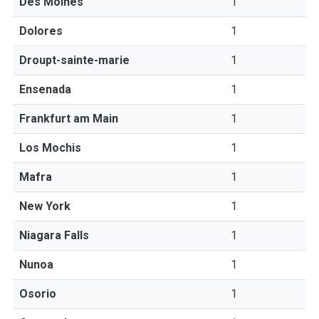
Des Moines
1
Dolores
1
Droupt-sainte-marie
1
Ensenada
1
Frankfurt am Main
1
Los Mochis
1
Mafra
1
New York
1
Niagara Falls
1
Nunoa
1
Osorio
1