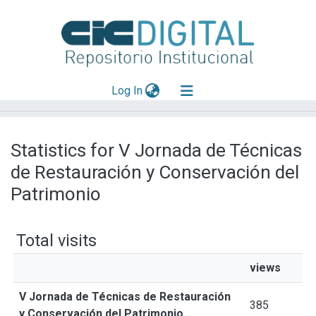
(current)
Log In
Explorar
Statistics for V Jornada de Técnicas
Mas información
de Restauración y Conservación del
Aportar material
Patrimonio
Total visits
views
V Jornada de Técnicas de Restauración
385
y Conservación del Patrimonio