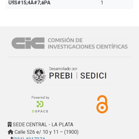
Ü!ÍS#15;4Ã#7;áPA
1
SEDE CENTRAL - LA PLATA
Calle 526 e/ 10 y 11 – (1900)