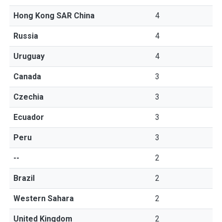
Hong Kong SAR China
4
Russia
4
Uruguay
4
Canada
3
Czechia
3
Ecuador
3
Peru
3
--
2
Brazil
2
Western Sahara
2
United Kingdom
2