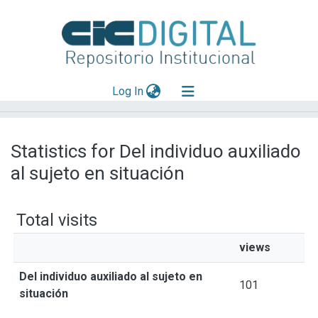
(current)
Log In
Explorar
Statistics for Del individuo auxiliado
Mas información
al sujeto en situación
Aportar material
Total visits
views
Del individuo auxiliado al sujeto en
101
situación