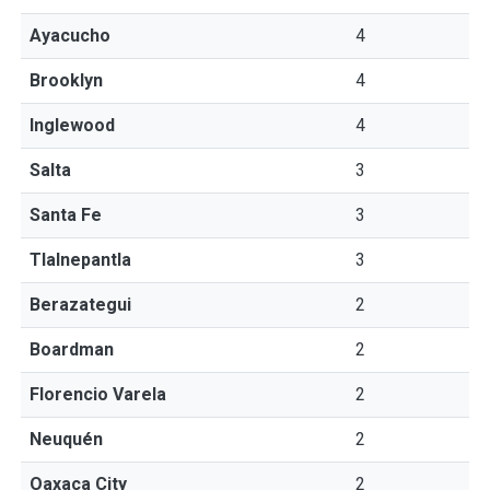
Ayacucho
4
Brooklyn
4
Inglewood
4
Salta
3
Santa Fe
3
Tlalnepantla
3
Berazategui
2
Boardman
2
Florencio Varela
2
Neuquén
2
Oaxaca City
2