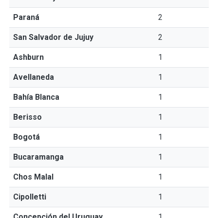
Paraná
2
San Salvador de Jujuy
2
Ashburn
1
Avellaneda
1
Bahía Blanca
1
Berisso
1
Bogotá
1
Bucaramanga
1
Chos Malal
1
Cipolletti
1
Concepción del Uruguay
1