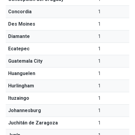
Concordia
1
Des Moines
1
Diamante
1
Ecatepec
1
Guatemala City
1
Huanguelen
1
Hurlingham
1
Ituzaingo
1
Johannesburg
1
Juchitán de Zaragoza
1