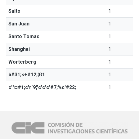
Salto
1
San Juan
1
Santo Tomas
1
Shanghai
1
Worterberg
1
b#31;<+#12;¦G1
1
c'°¤#1;c'r`9¦'c'c'c'#7;%c'#22;
1