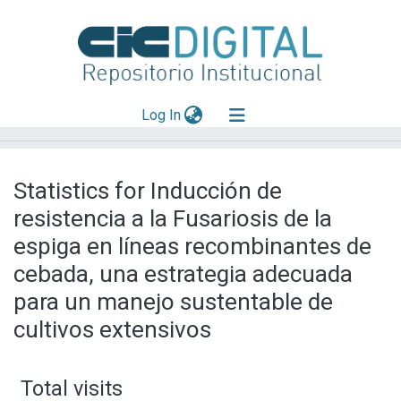
(current)
Log In
Explorar
Statistics for Inducción de
Mas información
resistencia a la Fusariosis de la
Aportar material
espiga en líneas recombinantes de
cebada, una estrategia adecuada
para un manejo sustentable de
cultivos extensivos
Total visits