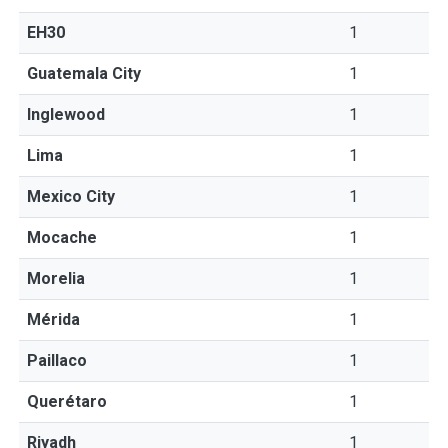
EH30
1
Guatemala City
1
Inglewood
1
Lima
1
Mexico City
1
Mocache
1
Morelia
1
Mérida
1
Paillaco
1
Querétaro
1
Riyadh
1