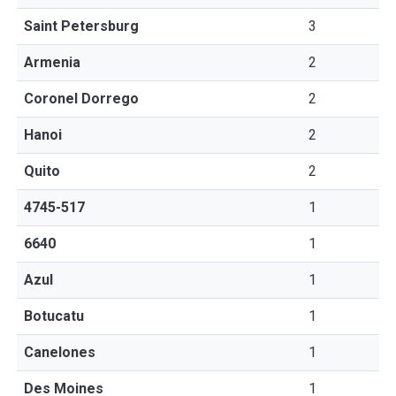
Saint Petersburg
3
Armenia
2
Coronel Dorrego
2
Hanoi
2
Quito
2
4745-517
1
6640
1
Azul
1
Botucatu
1
Canelones
1
Des Moines
1