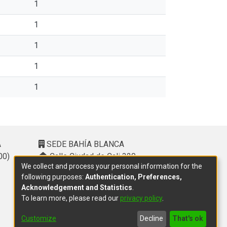
1
1
1
1
1
A
SEDE BAHÍA BLANCA
00)
Calle Ciudad de Cali 320 –
We collect and process your personal information for the
(8000). Universidad Provincial del
following purposes:
Authentication, Preferences,
Sudoeste (UPSO)
Acknowledgement and Statistics
.
(291) 459 2550
, interno 147
To learn more, please read our
privacy policy
.
10.00 h a 14.00 h
delegacion.bahia@cic.gba.gob.ar
Customize
Decline
That's ok