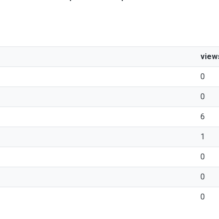
view
0
0
6
1
0
0
0