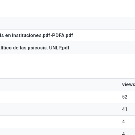
sis en instituciones.pdf-PDFA.pdf
lítico de las psicosis. UNLP.pdf
view
52
41
4
4