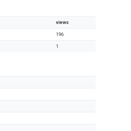
views
196
1
s