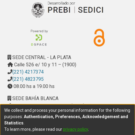
SEDE CENTRAL - LA PLATA
Calle 526 e/ 10 y 11 – (1900)
(221) 4217374
(221) 4823795
08.00 hs a 19.00 hs
SEDE BAHÍA BLANCA
Calle Ciudad de Cali 320 – (8000). Universidad
We collect and process your personal information for the following
Provincial del Sudoeste (UPSO)
purposes:
Authentication, Preferences, Acknowledgement and
(291) 459 2550
, interno 147
Statistics
.
10.00 h a 14.00 h
To learn more, please read our
privacy policy
.
delegacion.bahia@cic.gba.gob.ar