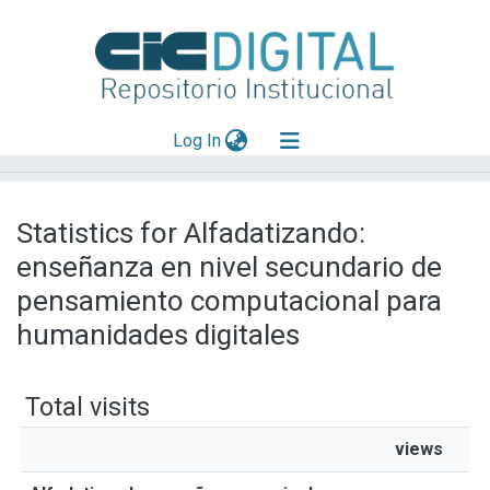
(current)
Log In
Explorar
Statistics for Alfadatizando:
Mas información
enseñanza en nivel secundario de
Aportar material
pensamiento computacional para
humanidades digitales
Total visits
views