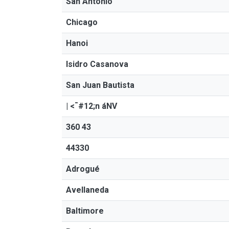
San Antonio
Chicago
Hanoi
Isidro Casanova
San Juan Bautista
| <¯#12;n áNV
360 43
44330
Adrogué
Avellaneda
Baltimore