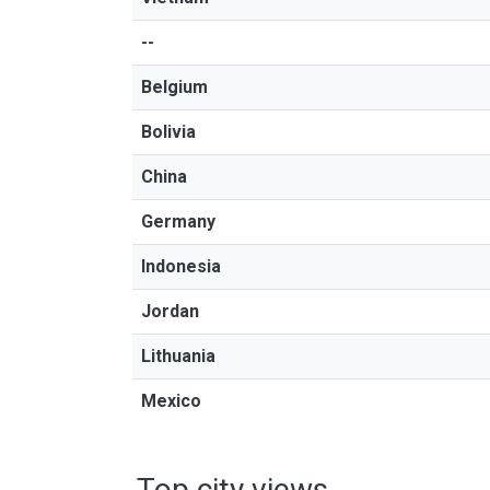
--
Belgium
Bolivia
China
Germany
Indonesia
Jordan
Lithuania
Mexico
Top city views