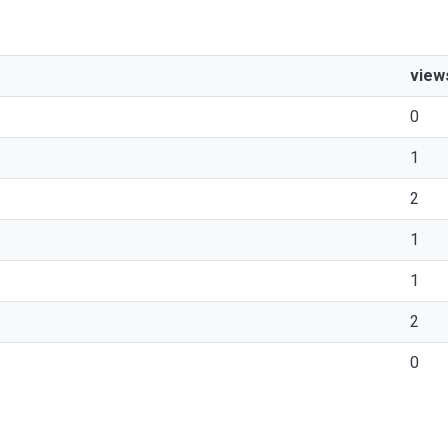
view
0
1
2
1
1
2
0