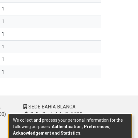
1
1
1
1
1
1
A
SEDE BAHÍA BLANCA
00)
Calle Ciudad de Cali 320 –
We collect and process your personal information for the
(8000). Universidad Provincial del
following purposes:
Authentication, Preferences,
Sudoeste (UPSO)
Acknowledgement and Statistics
.
(291) 459 2550
, interno 147