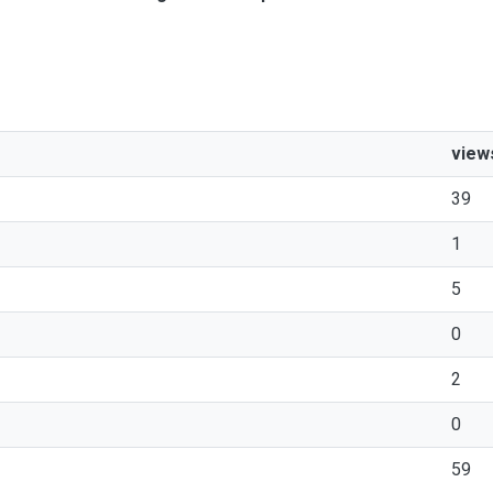
view
39
1
5
0
2
0
59