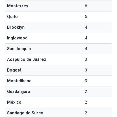
Monterrey
6
Quito
5
Brooklyn
4
Inglewood
4
San Joaquin
4
Acapulco de Juárez
3
Bogotá
3
Montelíbano
3
Guadalajara
2
México
2
Santiago de Surco
2