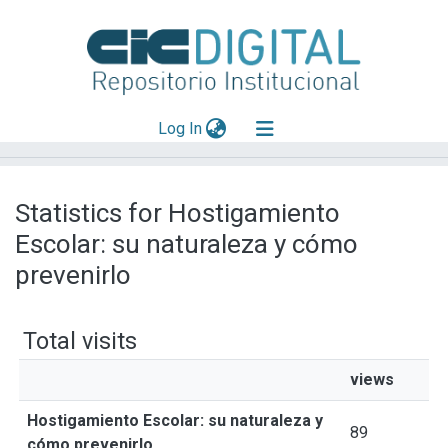
(current)
Log In
Explorar
Statistics for Hostigamiento
Mas información
Escolar: su naturaleza y cómo
Aportar material
prevenirlo
Total visits
views
Hostigamiento Escolar: su naturaleza y
89
cómo prevenirlo