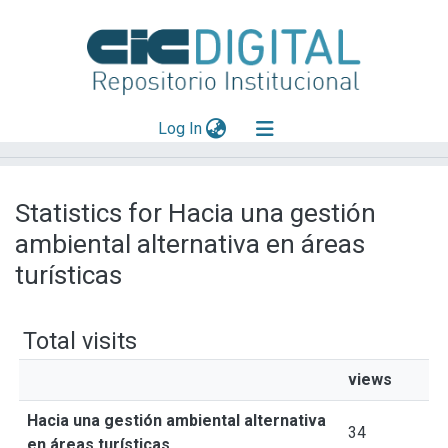
(current)
Log In
Explorar
Statistics for Hacia una gestión
Mas información
ambiental alternativa en áreas
Aportar material
turísticas
Total visits
views
Hacia una gestión ambiental alternativa
34
en áreas turísticas