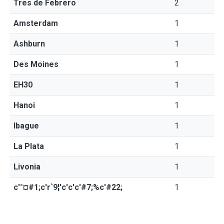
Tres de Febrero
2
Amsterdam
1
Ashburn
1
Des Moines
1
EH30
1
Hanoi
1
Ibague
1
La Plata
1
Livonia
1
c'°¤#1;c'r`9¦'c'c'c'#7;%c'#22;
1