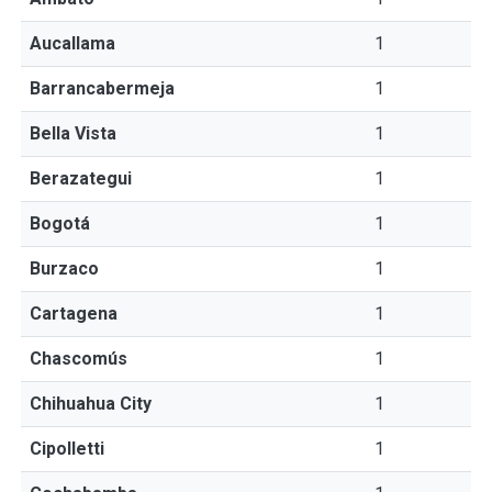
Aucallama
1
Barrancabermeja
1
Bella Vista
1
Berazategui
1
Bogotá
1
Burzaco
1
Cartagena
1
Chascomús
1
Chihuahua City
1
Cipolletti
1