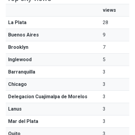
views
La Plata
28
Buenos Aires
9
Brooklyn
7
Inglewood
5
Barranquilla
3
Chicago
3
Delegacion Cuajimalpa de Morelos
3
Lanus
3
Mar del Plata
3
Quito
3