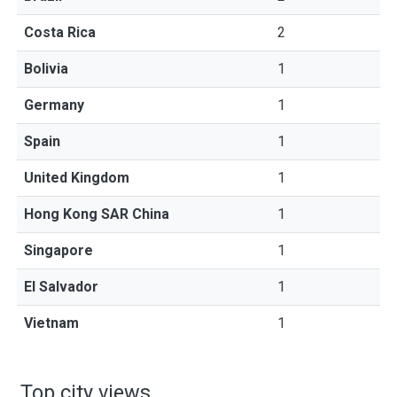
Costa Rica
2
Bolivia
1
Germany
1
Spain
1
United Kingdom
1
Hong Kong SAR China
1
Singapore
1
El Salvador
1
Vietnam
1
Top city views