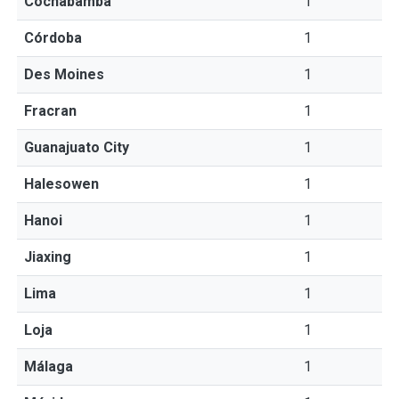
Cochabamba
1
Córdoba
1
Des Moines
1
Fracran
1
Guanajuato City
1
Halesowen
1
Hanoi
1
Jiaxing
1
Lima
1
Loja
1
Málaga
1