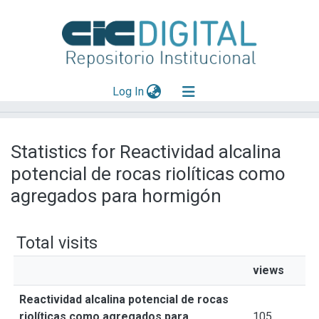
(current)
Log In
Explorar
Statistics for Reactividad alcalina
Mas información
potencial de rocas riolíticas como
Aportar material
agregados para hormigón
Total visits
views
Reactividad alcalina potencial de rocas
riolíticas como agregados para
105