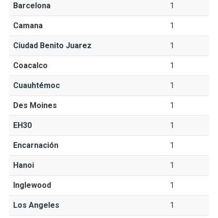
Barcelona
1
Camana
1
Ciudad Benito Juarez
1
Coacalco
1
Cuauhtémoc
1
Des Moines
1
EH30
1
Encarnación
1
Hanoi
1
Inglewood
1
Los Angeles
1