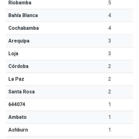
Riobamba
5
Bahía Blanca
4
Cochabamba
4
Arequipa
3
Loja
3
Córdoba
2
La Paz
2
Santa Rosa
2
644074
1
Ambato
1
Ashburn
1