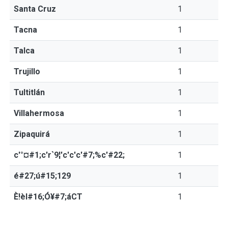
Santa Cruz
1
Tacna
1
Talca
1
Trujillo
1
Tultitlán
1
Villahermosa
1
Zipaquirá
1
c'°¤#1;c'r`9¦'c'c'c'#7;%c'#22;
1
é#27;ú#15;129
1
È!èI#16;Ó¥#7;áCT
1