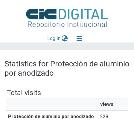
(current)
Log In
Explorar
Statistics for Protección de aluminio
Mas información
por anodizado
Aportar material
Total visits
views
Protección de aluminio por anodizado
228