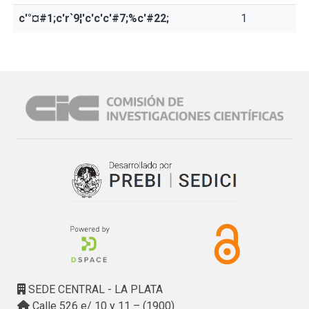
c'°¤#1;c'r`9¦'c'c'c'#7;%c'#22;
1
SEDE CENTRAL - LA PLATA
Calle 526 e/ 10 y 11 – (1900)