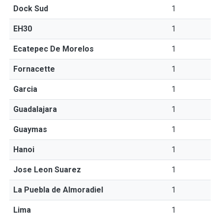
Dock Sud
1
EH30
1
Ecatepec De Morelos
1
Fornacette
1
Garcia
1
Guadalajara
1
Guaymas
1
Hanoi
1
Jose Leon Suarez
1
La Puebla de Almoradiel
1
Lima
1