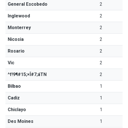
General Escobedo
2
Inglewood
2
Monterrey
2
Nicosia
2
Rosario
2
Vic
2
^f!9¶#15;×Î#7;áTN
2
Bilbao
1
Cadiz
1
Chiclayo
1
Des Moines
1