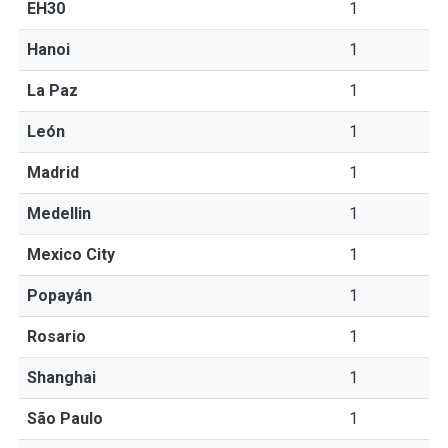
EH30
1
Hanoi
1
La Paz
1
León
1
Madrid
1
Medellin
1
Mexico City
1
Popayán
1
Rosario
1
Shanghai
1
São Paulo
1