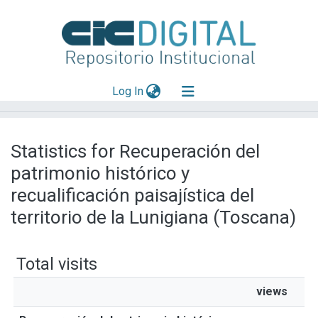
(current)
Log In
Explorar
Statistics for Recuperación del
Mas información
patrimonio histórico y
Aportar material
recualificación paisajística del
territorio de la Lunigiana (Toscana)
Total visits
views