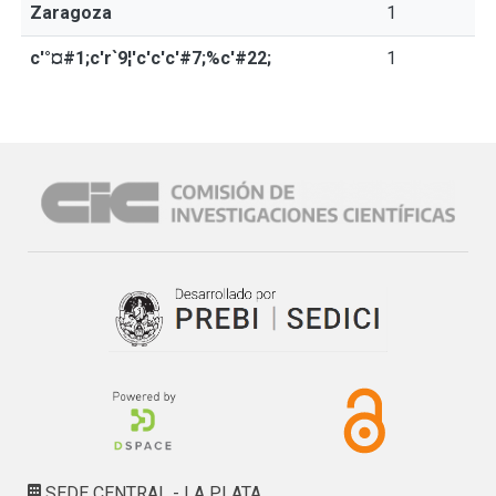
Zaragoza
1
c'°¤#1;c'r`9¦'c'c'c'#7;%c'#22;
1
SEDE CENTRAL - LA PLATA