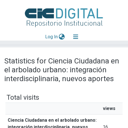
(current)
Log In
Explorar
Statistics for Ciencia Ciudadana en
Mas información
el arbolado urbano: integración
Aportar material
interdisciplinaria, nuevos aportes
Total visits
views
Ciencia Ciudadana en el arbolado urbano:
integración interdisciplinaria, nuevos
16