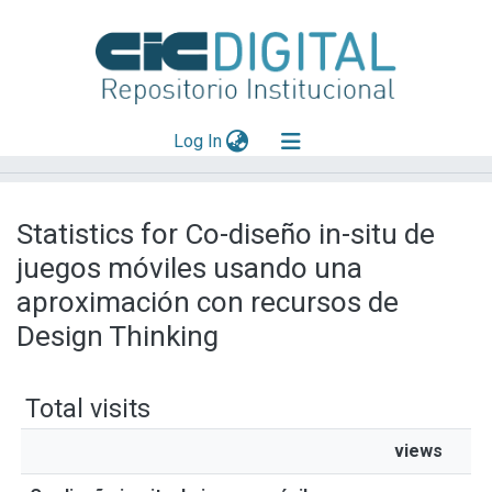
(current)
Log In
Explorar
Statistics for Co-diseño in-situ de
Mas información
juegos móviles usando una
Aportar material
aproximación con recursos de
Design Thinking
Total visits
views