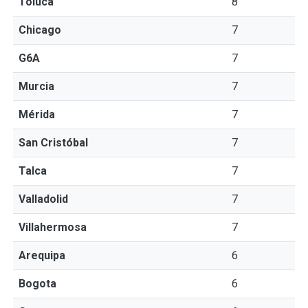
Toluca
8
Chicago
7
G6A
7
Murcia
7
Mérida
7
San Cristóbal
7
Talca
7
Valladolid
7
Villahermosa
7
Arequipa
6
Bogota
6