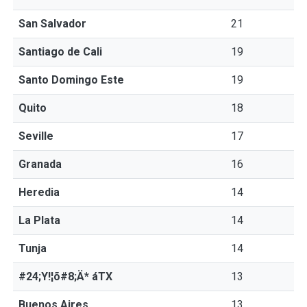
San Salvador
21
Santiago de Cali
19
Santo Domingo Este
19
Quito
18
Seville
17
Granada
16
Heredia
14
La Plata
14
Tunja
14
#24;Y!¦õ#8;Ä* áTX
13
Buenos Aires
13