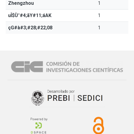
Zhengzhou
1
uÎ$Ù°#4;ãY#11;áAK
1
çG#à#3;#28;#22;08
1