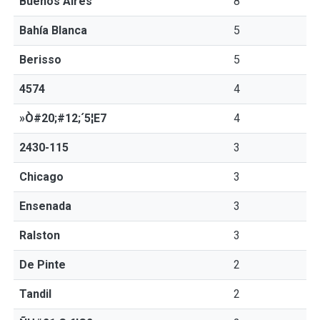
Buenos Aires
8
Bahía Blanca
5
Berisso
5
4574
4
»Ò#20;#12;´5¦E7
4
2430-115
3
Chicago
3
Ensenada
3
Ralston
3
De Pinte
2
Tandil
2