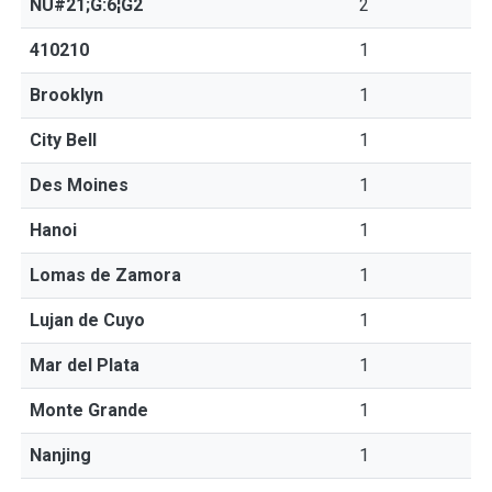
ÑU#21;G:6¦G2
2
410210
1
Brooklyn
1
City Bell
1
Des Moines
1
Hanoi
1
Lomas de Zamora
1
Lujan de Cuyo
1
Mar del Plata
1
Monte Grande
1
Nanjing
1