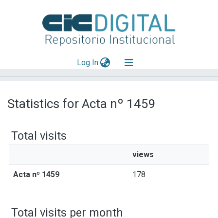
(current)
Log In
Explorar
Statistics for Acta nº 1459
Mas información
Aportar material
Total visits
views
Acta nº 1459
178
Total visits per month