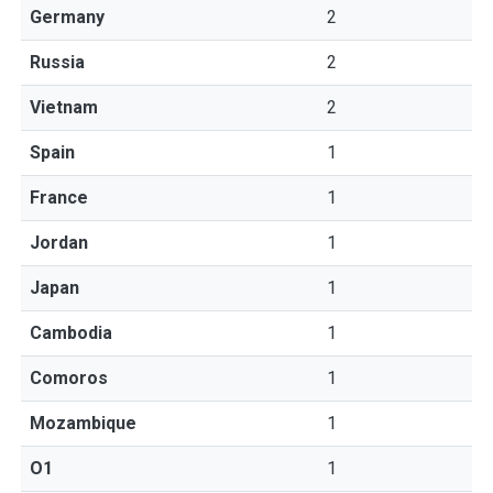
Germany
2
Russia
2
Vietnam
2
Spain
1
France
1
Jordan
1
Japan
1
Cambodia
1
Comoros
1
Mozambique
1
O1
1