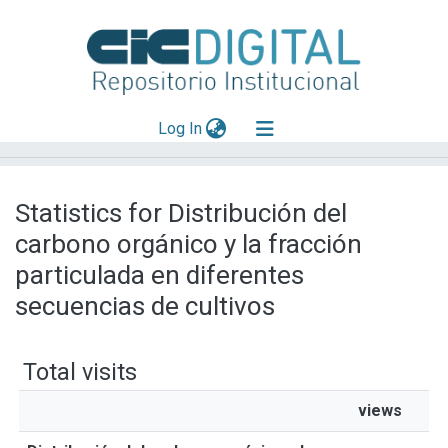
(current)
Log In
Explorar
Statistics for Distribución del
Mas información
carbono orgánico y la fracción
Aportar material
particulada en diferentes
secuencias de cultivos
Total visits
views