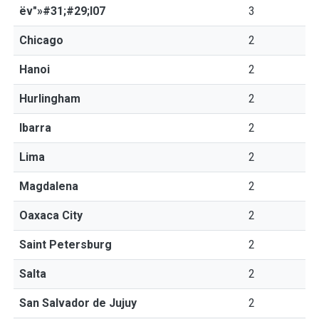
ëv"»#31;#29;l07
3
Chicago
2
Hanoi
2
Hurlingham
2
Ibarra
2
Lima
2
Magdalena
2
Oaxaca City
2
Saint Petersburg
2
Salta
2
San Salvador de Jujuy
2