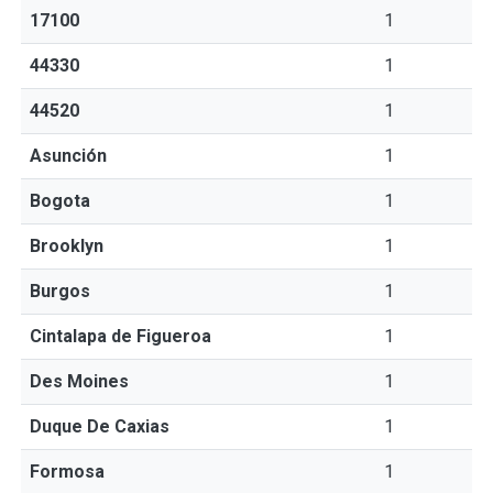
17100
1
44330
1
44520
1
Asunción
1
Bogota
1
Brooklyn
1
Burgos
1
Cintalapa de Figueroa
1
Des Moines
1
Duque De Caxias
1
Formosa
1