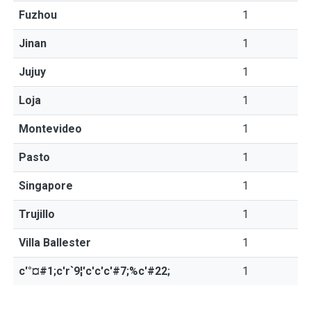
Fuzhou
1
Jinan
1
Jujuy
1
Loja
1
Montevideo
1
Pasto
1
Singapore
1
Trujillo
1
Villa Ballester
1
c'°¤#1;c'r`9¦'c'c'c'#7;%c'#22;
1