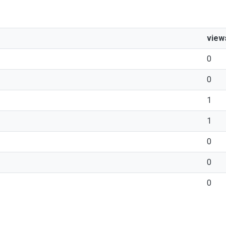
view
0
0
1
1
0
0
0