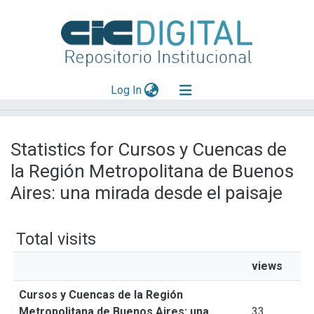
(current)
Log In
Explorar
Statistics for Cursos y Cuencas de
Mas información
la Región Metropolitana de Buenos
Aportar material
Aires: una mirada desde el paisaje
Total visits
views
Cursos y Cuencas de la Región
Metropolitana de Buenos Aires: una
33