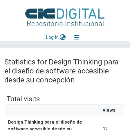
(current)
Log In
Explorar
Statistics for Design Thinking para
Mas información
el diseño de software accesible
Aportar material
desde su concepción
Total visits
views
Design Thinking para el diseño de
software accesible desde su
12