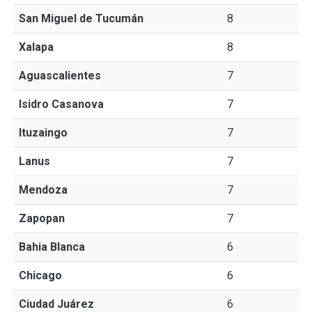
San Miguel de Tucumán
8
Xalapa
8
Aguascalientes
7
Isidro Casanova
7
Ituzaingo
7
Lanus
7
Mendoza
7
Zapopan
7
Bahia Blanca
6
Chicago
6
Ciudad Juárez
6