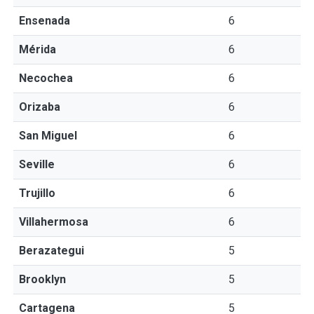
Ensenada
6
Mérida
6
Necochea
6
Orizaba
6
San Miguel
6
Seville
6
Trujillo
6
Villahermosa
6
Berazategui
5
Brooklyn
5
Cartagena
5