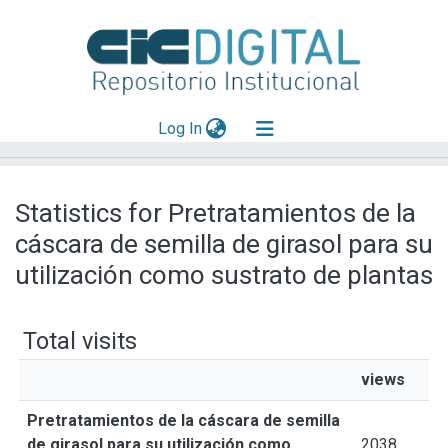
(current)
Log In
Explorar
Statistics for Pretratamientos de la
Mas información
cáscara de semilla de girasol para su
Aportar material
utilización como sustrato de plantas
Total visits
views
Pretratamientos de la cáscara de semilla
de girasol para su utilización como
2038