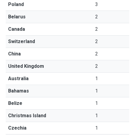
Poland
3
Belarus
2
Canada
2
Switzerland
2
China
2
United Kingdom
2
Australia
1
Bahamas
1
Belize
1
Christmas Island
1
Czechia
1