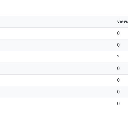
view
0
0
2
0
0
0
0