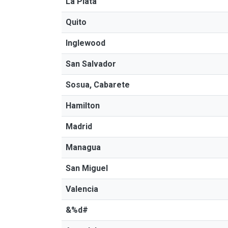
La Plata
Quito
Inglewood
San Salvador
Sosua, Cabarete
Hamilton
Madrid
Managua
San Miguel
Valencia
&%d#