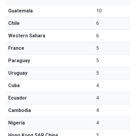
Guatemala
10
Chile
6
Western Sahara
6
France
5
Paraguay
5
Uruguay
5
Cuba
4
Ecuador
4
Cambodia
4
Nigeria
4
Hong Kong SAR China
3