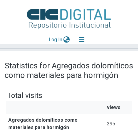
(current)
Log In
Explorar
Statistics for Agregados dolomíticos
Mas información
como materiales para hormigón
Aportar material
Total visits
views
Agregados dolomíticos como
295
materiales para hormigón