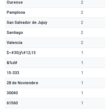
Ourense
2
Pamplona
2
San Salvador de Jujuy
2
Santiago
2
Valencia
2
$~#30;ÿ\#12;13
1
&%d#
1
15-333
1
28 de Noviembre
1
30040
1
61560
1