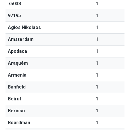
75038
1
97195
1
Agios Nikolaos
1
Amsterdam
1
Apodaca
1
Araquém
1
Armenia
1
Banfield
1
Beirut
1
Berisso
1
Boardman
1