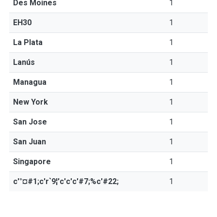
Des Moines
1
EH30
1
La Plata
1
Lanús
1
Managua
1
New York
1
San Jose
1
San Juan
1
Singapore
1
c'°¤#1;c'r`9¦'c'c'c'#7;%c'#22;
1