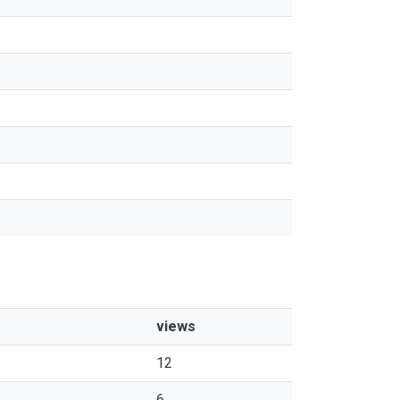
views
12
6