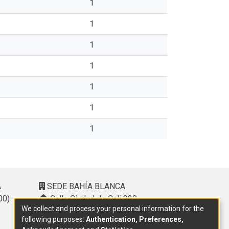
1
1
1
1
1
1
1
A
SEDE BAHÍA BLANCA
00)
Calle Ciudad de Cali 320 –
We collect and process your personal information for the
(8000). Universidad Provincial del
following purposes:
Authentication, Preferences,
Sudoeste (UPSO)