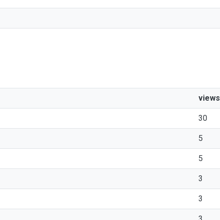
views
30
5
5
3
3
3