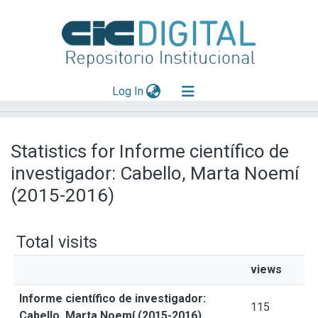
(current)
Log In
Explorar
Statistics for Informe científico de
Mas información
investigador: Cabello, Marta Noemí
Aportar material
(2015-2016)
Total visits
views
Informe científico de investigador:
115
Cabello, Marta Noemí (2015-2016)