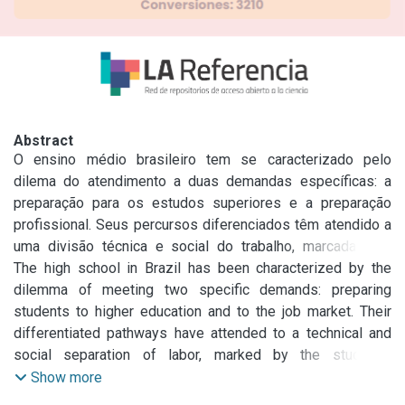
Abstract
O ensino médio brasileiro tem se caracterizado pelo 
dilema do atendimento a duas demandas específicas: a 
preparação para os estudos superiores e a preparação 
profissional. Seus percursos diferenciados têm atendido a 
uma divisão técnica e social do trabalho, marcada pela 
origem socioeconômica dos alunos e se traduz nos baixos 
The high school in Brazil has been characterized by the 
índices de acesso ao ensino médio pelos jovens das 
dilemma of meeting two specific demands: preparing 
camadas mais pobres da população. Diversas políticas, 
students to higher education and to the job market. Their 
embates e articulações por parte dos poderes públicos e 
differentiated pathways have attended to a technical and 
dos grupos de interesse envolvidos com a questão têm 
social separation of labor, marked by the students’ 
sido empreendidos, no sentido de superar a dualidade 
socioeconomic background and revealed by the low levels 
Show more
estrutural historicamente construída neste nível de ensino. 
of access to secondary education by young people from 