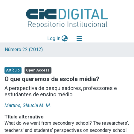
(current)
Log In
Número 22 (2012)
Explorar
Mas información
Artículo
Open Access
Aportar material
O que queremos da escola média?
Statistics
A perspectiva de pesquisadores, professores e
estudantes de ensino médio.
Martins, Gláucia M. M.
Título alternativo
What do we want from secondary school? The researchers',
teachers' and students’ perspectives on secondary school.