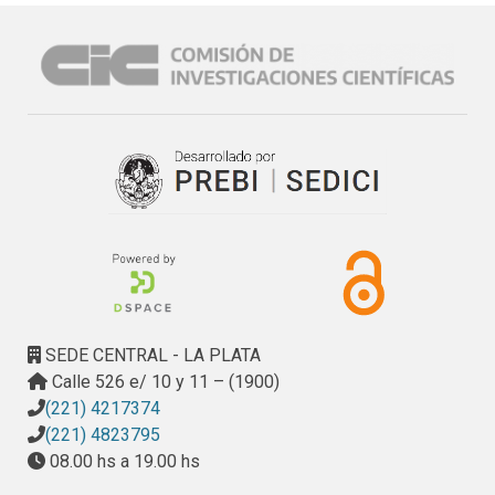
han empleado modernas técnicas de visualización 
computacional, algoritmos de reconocimiento de imágenes 
y un código de simulación basado en el método Monte 
Carlo. Si bien la aplicación del sistema implementado que 
se incluye se basa en la terapia BNCT, las ideas generales 
aquí presentadas son aplicables a cualquier tratamiento de 
radioterapia.
SEDE CENTRAL - LA PLATA
Calle 526 e/ 10 y 11 – (1900)
(221) 4217374
(221) 4823795
08.00 hs a 19.00 hs