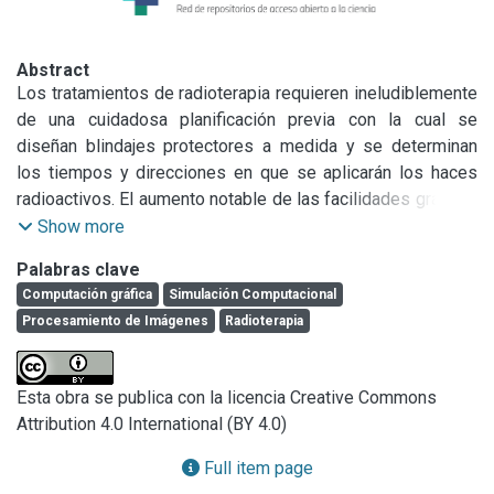
Abstract
Los tratamientos de radioterapia requieren ineludiblemente 
de una cuidadosa planificación previa con la cual se 
diseñan blindajes protectores a medida y se determinan 
los tiempos y direcciones en que se aplicarán los haces 
radioactivos. El aumento notable de las facilidades gráficas 
en las computadoras, junto con las mejoras en las 
Show more
calidades de las imágenes médicas, como tomografías 
Palabras clave
computadas (CT) y resonancias magnéticas (MRI), han 
Computación gráfica
Simulación Computacional
dejado bastante retrasados a los sistemas empleados 
Procesamiento de Imágenes
Radioterapia
actualmente para la planificación de este tipo de 
tratamientos. Adicionalmente han surgido nuevas terapias 
como BNCT (Boron Neutron Capture Teraphy), que requieren 
Esta obra se publica con la licencia Creative Commons
de planificadores más complejos y precisos con costosos 
Attribution 4.0 International (BY 4.0)
modelos numéricos. En este trabajo se presentan una serie 
de desarrollos que permiten automatizar en gran medida la 
Full item page
planificación de este tipo de tratamientos, para lo cual se 