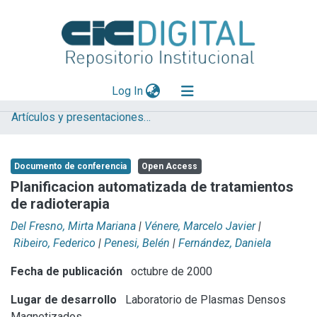
(current)
Log In
Artículos y presentaciones en Congresos
Explorar
Mas información
Documento de conferencia
Open Access
Aportar material
Planificacion automatizada de tratamientos
de radioterapia
Statistics
Del Fresno, Mirta Mariana
|
Vénere, Marcelo Javier
|
Ribeiro, Federico
|
Penesi, Belén
|
Fernández, Daniela
Fecha de publicación
octubre de 2000
Lugar de desarrollo
Laboratorio de Plasmas Densos
Magnetizados