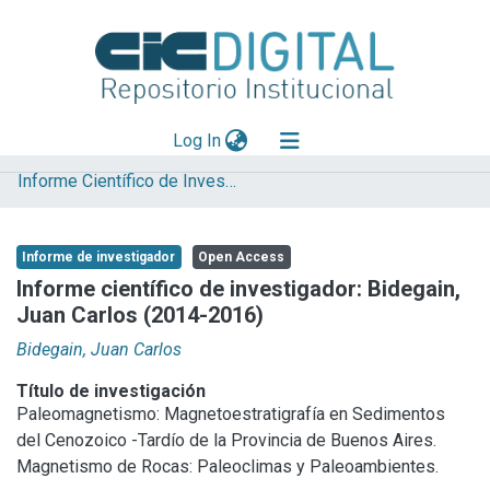
(current)
Log In
Informe Científico de Investigador
Explorar
Mas información
Informe de investigador
Open Access
Aportar material
Informe científico de investigador: Bidegain,
Juan Carlos (2014-2016)
Statistics
Bidegain, Juan Carlos
Título de investigación
Paleomagnetismo: Magnetoestratigrafía en Sedimentos
del Cenozoico -Tardío de la Provincia de Buenos Aires.
Magnetismo de Rocas: Paleoclimas y Paleoambientes.