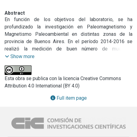
Abstract
En función de los objetivos del laboratorio, se ha 
profundizado la investigación en Paleomagnetismo y 
Magnetismo Paleoambiental en distintas zonas de la 
provincia de Buenos Aires. En el período 2014-2016 se 
realizó la medición de buen número de muestras 
paleomagnéticas recolectadas en diversos perfiles de los 
Show more
alrededores de Necochea y de la zona inter serrana de 
Tandil-Barker-Balcarce como así también de la zona 
costera del norte de Mar del Plata. Del análisis de la 
Esta obra se publica con la licencia Creative Commons
información se pudieron obtener registros que se 
Attribution 4.0 International (BY 4.0)
asignaron a los crones de magnetopolaridad del Cenozoico 
Full item page
Tardío (Mioceno-Pleistoceno). La existencia de un 
magnetómetro y un desmagnetizador por campos 
magnéticos alternos (cma) en el LEMIT, que fuera asignado 
por el Ministerio de Ciencia y Técnica de la Nación, 
permiten acrecentar el número de mediciones y desarrollar 
el trabajo en mayor número de localidades. Hasta el 