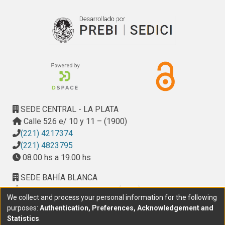
presente se han defendido y aprobado 2 tesis doctorales.
SEDE CENTRAL - LA PLATA
Calle 526 e/ 10 y 11 – (1900)
(221) 4217374
(221) 4823795
08.00 hs a 19.00 hs
SEDE BAHÍA BLANCA
Calle Ciudad de Cali 320 – (8000). Universidad
We collect and process your personal information for the following
Provincial del Sudoeste (UPSO)
purposes:
Authentication, Preferences, Acknowledgement and
(291) 459 2550
, interno 147
Statistics
.