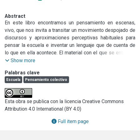
Abstract
En este libro encontramos un pensamiento en escenas, 
vivo, que nos invita a transitar un movimiento despojado de 
discursos y aproximaciones perceptivas habituales para 
pensar la escuela e inventar un lenguaje que de cuenta de 
lo que en ella acontece. El material con el que se entreteje 
todo el texto se origina en un dispositivo virtual de 
Show more
formación (Diploma Virtual en Gestión Educativa. FLACSO-
Palabras clave
Argentina) que ha permitido a las autoras y a quienes 
Escuela
Pensamiento colectivo
forman parte de esta experiencia colectiva recoger 
“virtuales”, que suelen ser invisibles en la vida social de las 
instituciones.
Esta obra se publica con la licencia Creative Commons
Attribution 4.0 International (BY 4.0)
Full item page