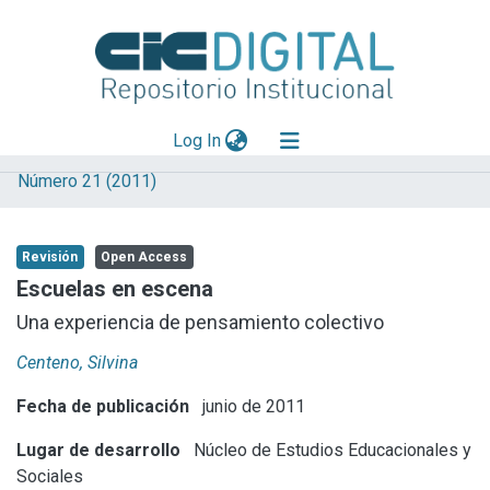
(current)
Log In
Número 21 (2011)
Explorar
Mas información
Revisión
Open Access
Aportar material
Escuelas en escena
Statistics
Una experiencia de pensamiento colectivo
Centeno, Silvina
Fecha de publicación
junio de 2011
Lugar de desarrollo
Núcleo de Estudios Educacionales y
Sociales