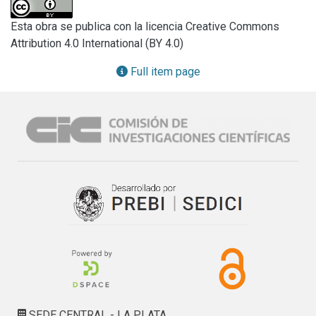
representantes de las Obras Sociales, e Instituciones del 
sub-sector público de la salud para ser hoy una 
Esta obra se publica con la licencia Creative Commons
organización con representación multisectorial a lo largo de 
Attribution 4.0 International (BY 4.0)
todo el territorio de Argentina y el Uruguay.

Hace más de 20 años que los miembros más jóvenes del 
Full item page
GAPURMED se han nucleado en un grupo denominado 
GAPURJOVENES quienes forman parte activa de la 
organización madre, pero abordan el uso racional de los 
medicamentos con una mirada particular de los más 
jóvenes, debatiendo y proponiendo acciones y agenda 
específi ca para las problemáticas sociales y sanitarias con 
la frescura y el entusiasmo propio de las nuevas 
generaciones.

GAPURMED implementa diversas estrategias que incluyen 
la capacitación (presenciales y a través de su aula virtual), 
difusión de información, docencia, investigación, e 
intervención apoyo a las Instituciones del Sub-sector 
público de salud.

Los actuales miembros siguen siendo en su mayoría, 
SEDE CENTRAL - LA PLATA