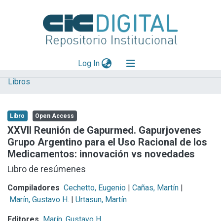
(current)
Log In
Libros
Explorar
Mas información
Libro
Open Access
Aportar material
XXVII Reunión de Gapurmed. Gapurjovenes
Grupo Argentino para el Uso Racional de los
Statistics
Medicamentos: innovación vs novedades
Libro de resúmenes
Compiladores
Cechetto, Eugenio
|
Cañas, Martín
|
Marín, Gustavo H.
|
Urtasun, Martín
Editores
Marín, Gustavo H.