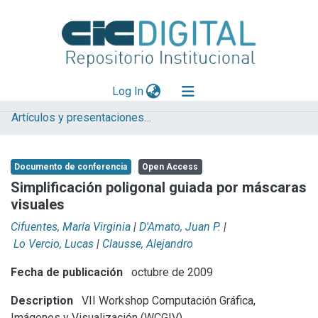
(current)
Log In
Artículos y presentaciones en Congresos
Explorar
Mas información
Documento de conferencia
Open Access
Aportar material
Simplificación poligonal guiada por máscaras
visuales
Statistics
Cifuentes, María Virginia
|
D'Amato, Juan P.
|
Lo Vercio, Lucas
|
Clausse, Alejandro
Fecha de publicación
octubre de 2009
Description
VII Workshop Computación Gráfica,
Imágenes y Visualización (WCGIV)