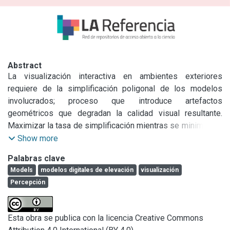
Abstract
La visualización interactiva en ambientes exteriores 
requiere de la simplificación poligonal de los modelos 
involucrados; proceso que introduce artefactos 
geométricos que degradan la calidad visual resultante. 
Maximizar la tasa de simplificación mientras se minimiza la 
degradación visual no resulta una tarea trivial. La idea es 
Show more
encontrar un balance entre la calidad visual y la 
Palabras clave
conservación de la topología, notando una característica 
Models
modelos digitales de elevación
visualización
principal: una región escasamente iluminada reduce en 
Percepción
apariencia la distorsión geométrica que una muy iluminada. 
En este contexto, el algoritmo propuesto para la 
simplificación de los objetos en el escenario exterior ha 
Esta obra se publica con la licencia Creative Commons
sido guiado primariamente por una métrica geométrica 