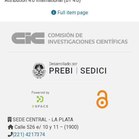
Attribution 4.0 International (BY 4.0)
(curvatura local), y luego combinado con un criterio basado 
en la percepción visual que evalúa la influencia de la 
Full item page
iluminación en cada elemento. La calidad y la robustez del 
indicador propuesto resultan de la medición del volumen 
encerrado entre las aproximaciones generadas y los 
modelos reales. La solución propuesta está concebida 
inicialmente para entornos donde el cambio de iluminación, 
y consecuente recálculo de la malla, es poco frecuente; 
permitiendo obtener mallas con una cantidad manejable de 
elementos y con un proceso de renderizado eficiente.
SEDE CENTRAL - LA PLATA
Calle 526 e/ 10 y 11 – (1900)
(221) 4217374