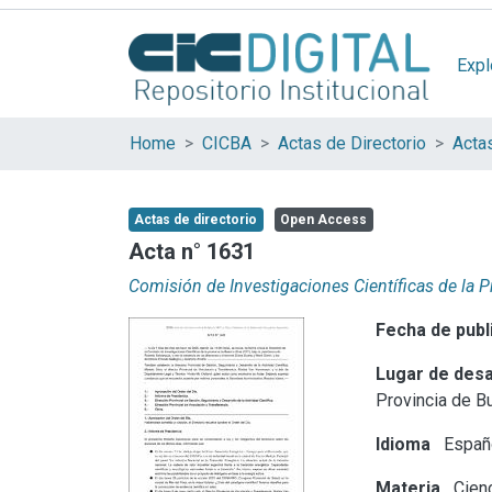
Expl
Home
CICBA
Actas de Directorio
Acta
Actas de directorio
Open Access
Acta n° 1631
Comisión de Investigaciones Científicas de la 
Fecha de publ
Lugar de desa
Provincia de B
Idioma
Españ
Materia
Cienc