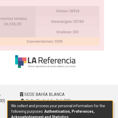
A
SEDE BAHÍA BLANCA
00)
Calle Ciudad de Cali 320 –
We collect and process your personal information for the
(8000). Universidad Provincial del
following purposes:
Authentication, Preferences,
Sudoeste (UPSO)
Acknowledgement and Statistics
.