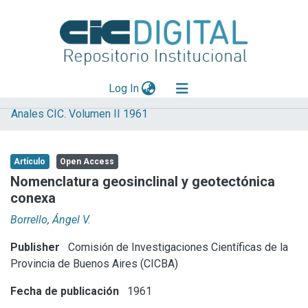
(current)
Log In
Anales CIC. Volumen II 1961
Explorar
Mas información
Artículo
Open Access
Aportar material
Nomenclatura geosinclinal y geotectónica
conexa
Statistics
Borrello, Ángel V.
Publisher
Comisión de Investigaciones Científicas de la
Provincia de Buenos Aires (CICBA)
Fecha de publicación
1961