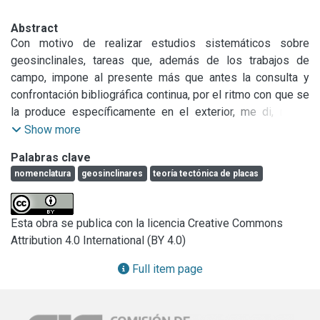
Abstract
Con motivo de realizar estudios sistemáticos sobre 
geosinclinales, tareas que, además de los trabajos de 
campo, impone al presente más que antes la consulta y 
confrontación bibliográfica continua, por el ritmo con que se 
la produce específicamente en el exterior, me di, no ha 
mucho, a la idea de preparar un trabajo que pueda servir 
Show more
para la orientación y el examen de un vocabulario sencillo e 
Palabras clave
integral de tan compleja materia. Ello indujo a cotejar el 
nomenclatura
geosinclinares
teoría tectónica de placas
alcance y a veces el sentido de la diversificación de las 
acepciones, de suerte que este ensayo de nomenclatura 
posee alguna compulsa y actualización en su obvia 
Esta obra se publica con la licencia Creative Commons
síntesis descriptiva, con vistas a brindar, a quienes crean 
Attribution 4.0 International (BY 4.0)
conveniente utilizarla, elementos de validez científica.

Full item page
En lo esencial, esta labor contiene algo más de un centenar 
de vocablos escogidos, muchos de ellos clásicos o 
conocidos de antiguo, los cuales, en conjunto, se canalizan 