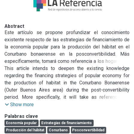
Abstract
Este artículo se propone profundizar el conocimiento 
existente respecto de las estrategias de financiamiento de 
la economía popular para la producción del hábitat en el 
Conurbano bonaerense en la posconvertibilidad. Más 
específicamente, tomará como referencia a los hogares de 
tres sectores pertenecientes a Campo Unamuno, ubicado 
This article intends to deepen the existing knowledge 
en la localidad de Villa Fiorito, en el partido de Lomas de 
regarding the financing strategies of popular economy for 
Zamora. Nos basamos en datos producidos en un trabajo 
the production of habitat in the Conurbano Bonaerense 
de campo coordinado por el Programa de Estudios del 
(Outer Buenos Aires area) during the post-convertibility 
Conurbano (PEC)1 durante el año 2015 y conveniado con el 
period. More specifically, it will take as reference the 
Ministerio Público de la Defensa (MPD). Para ello, 
homes of three sectors belonging to Campo Unamuno, 
Show more
desarrollamos una estrategia cualitativa que abreva en el 
located in the town of Villa Fiorito, in Lomas de Zamora 
Palabras clave
campo de estudios de la economía popular, los estudios 
district. We rely on data produced in a fieldwork 
Economía popular
Estrategias de financiamiento
sociales sobre las instituciones y prácticas financieras y la 
coordinated by the Conurbano Studies Program (PEC) 
Producción del hábitat
Conurbano
Posconvertibilidad
sociología urbana.
during 2015, in agreement with the Public Ministry of 