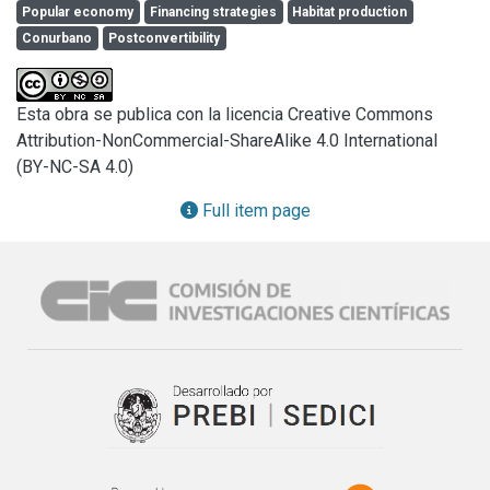
Popular economy
Financing strategies
Habitat production
Defense (MPD). To do this we develop a qualitative 
Conurbano
Postconvertibility
strategy that draws on research in the field of popular 
economy studies, social studies on financial institutions 
and practices and urban sociology.
Esta obra se publica con la licencia Creative Commons
Attribution-NonCommercial-ShareAlike 4.0 International
(BY-NC-SA 4.0)
Full item page