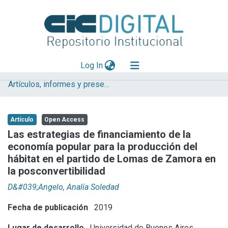
(current)
Log In
Artículos, informes y presentaciones en Congresos
Explorar
Mas información
Artículo
Open Access
Aportar material
Las estrategias de financiamiento de la
economía popular para la producción del
Statistics
hábitat en el partido de Lomas de Zamora en
la posconvertibilidad
D&#039;Angelo, Analía Soledad
Fecha de publicación
2019
Lugar de desarrollo
Universidad de Buenos Aires