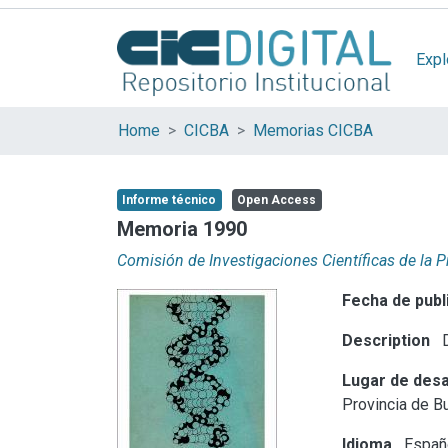
Expl
Home
CICBA
Memorias CICBA
Informe técnico
Open Access
Memoria 1990
Comisión de Investigaciones Científicas de la 
Fecha de publ
Description
D
Lugar de desa
Provincia de B
Idioma
Españ