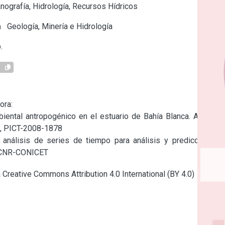
ografía, Hidrología, Recursos Hídricos
a
Geología, Minería e Hidrología
.
1
ra:

iental antropogénico en el estuario de Bahía Blanca. Agencia 
a, PICT-2008-1878

análisis de series de tiempo para análisis y predicción de 
l CNR-CONICET
a Creative Commons Attribution 4.0 International (BY 4.0)